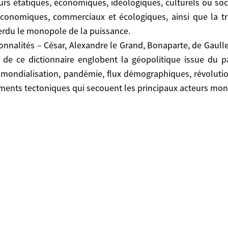
urs étatiques, économiques, idéologiques, culturels ou socié
conomiques, commerciaux et écologiques, ainsi que la tra
erdu le monopole de la puissance.
t du monde et des relations entre les puissances, inst
nnalités – César, Alexandre le Grand, Bonaparte, de Gaulle,
idéologiques, culturels ou sociétaux. Il traite auss
 de ce dictionnaire englobent la géopolitique issue du pas
cologiques, ainsi que la transformation souhaitable
: mondialisation, pandémie, flux démographiques, révolut
ements tectoniques qui secouent les principaux acteurs mon
és – César, Alexandre le Grand, Bonaparte, de Gaulle, S
ire englobent la géopolitique issue du passé, siècles e
, flux démographiques, révolution numérique, compétit
les principaux acteurs mondiaux.