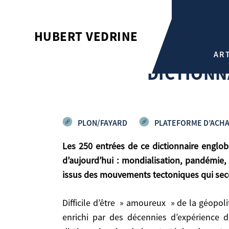
DICTIONNAIRE AMOUREUX D
HUBERT VEDRINE
Hubert Vedrine
AR
DICTIONN
PLON/FAYARD
PLATEFORME D’ACHA
Les 250 entrées de ce dictionnaire englobent la géopolitique issue du passé, siècles et millénaires dont les effets persistent. Celle du monde
d’aujourd’hui : mondialisation, pandémie,
issus des mouvements tectoniques qui sec
Les 250 entrées de ce dictionnaire englobent la géopolitique issue du passé, siècles et millénaires dont les effets persistent. Celle du monde d’aujourd’hui
Difficile d’être » amoureux » de la géopolitique » ! En fait, il s’agit ici d’un dictionnaire libre et subjectif nourri de connaissances historiques. J’ai
: mondialisation, pandémie, flux démographiques
enrichi par des décennies d’expérience 
tectoniques qui secouent les principaux acteurs