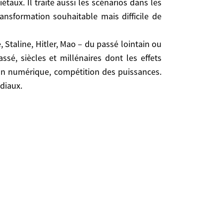
taux. Il traite aussi les scénarios dans les
nsformation souhaitable mais difficile de
allées ou émergentes. Le dictionnaire aborde les
 Staline, Hitler, Mao – du passé lointain ou
i les scénarios dans les domaines géopolitiques,
sé, siècles et millénaires dont les effets
 mais difficile de l’Europe, dans un monde où
ion numérique, compétition des puissances.
diaux.
taline, Hitler, Mao – du passé lointain ou proche,
t millénaires dont les effets persistent. Celle du
ion des puissances. Enfin, les futurs possibles