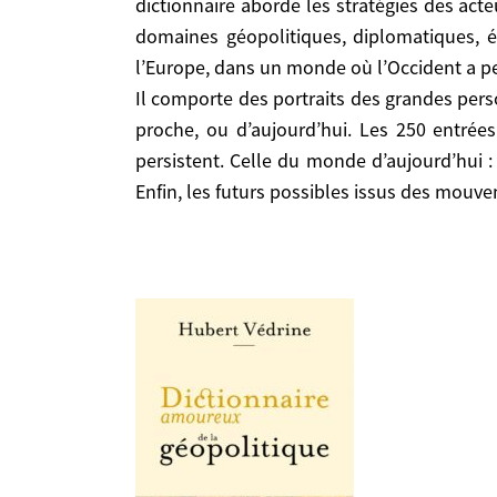
dictionnaire aborde les stratégies des acte
domaines géopolitiques, diplomatiques, é
Difficile d’être » amoureux » de la géopolitique » ! En fait, il s’agit ici d’un dictionnaire libre et subjectif nourri de connaissances historiques. J’ai enrichi
l’Europe, dans un monde où l’Occident a p
par des décennies d’expérience du fonctionnemen
Il comporte des portraits des grandes perso
stratégies des acteurs étatiques, économiques, 
proche, ou d’aujourd’hui. Les 250 entrées
diplomatiques, économiques, commerciaux et é
persistent. Celle du monde d’aujourd’hui 
l’Occident a perdu le monopole de la puissance.
Enfin, les futurs possibles issus des mouv
Il comporte des portraits des grandes personnalit
ou d’aujourd’hui. Les 250 entrées de ce dictionna
monde d’aujourd’hui : mondialisation, pandémie
issus des mouvements tectoniques qui secouent 