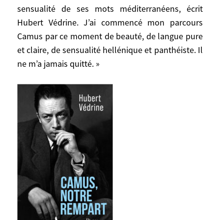
un jour inattendu.
sensualité de ses mots méditerranéens, écrit
Hubert Védrine. J’ai commencé mon parcours
« Saisi, je l’ai été par la simple beauté et la
Camus par ce moment de beauté, de langue pure
sensualité de ses mots méditerranéens,
et claire, de sensualité hellénique et panthéiste. Il
écrit Hubert Védrine. J’ai commencé mon
ne m’a jamais quitté. »
parcours Camus par ce moment de beauté,
de langue pure et claire, de sensualité
hellénique et panthéiste. Il ne m’a jamais
quitté. »