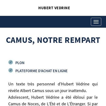
HUBERT VEDRINE
CAMUS, NOTRE REMPART
Hubert Vedrine
Toggle
navigati
CAMUS, NOTRE REMPART
PLON
PLATEFORME D’ACHAT EN LIGNE
Un texte très personnel d’Hubert Védrine qui
révèle Albert Camus sous un jour inattendu.
Un texte très personnel d’Hubert Védrine
Adolescent, Hubert Védrine a été ébloui par le
qui révèle Albert Camus sous un jour
Camus de Noces, de L’Été et de L’Étranger. Si par
inattendu.