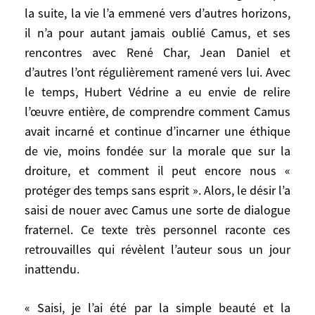
la suite, la vie l’a emmené vers d’autres horizons,
Adolescent, Hubert Védrine a été ébloui
par le Camus de Noces, de L’Été et de
il n’a pour autant jamais oublié Camus, et ses
L’Étranger. Si par la suite, la vie l’a emmené
rencontres avec René Char, Jean Daniel et
vers d’autres horizons, il n’a pour autant
d’autres l’ont régulièrement ramené vers lui. Avec
jamais oublié Camus, et ses rencontres
le temps, Hubert Védrine a eu envie de relire
avec René Char, Jean Daniel et d’autres
l’œuvre entière, de comprendre comment Camus
l’ont régulièrement ramené vers lui. Avec le
avait incarné et continue d’incarner une éthique
temps, Hubert Védrine a eu envie de relire
de vie, moins fondée sur la morale que sur la
l’œuvre entière, de comprendre comment
droiture, et comment il peut encore nous «
Camus avait incarné et continue d’incarner
protéger des temps sans esprit ». Alors, le désir l’a
une éthique de vie, moins fondée sur la
saisi de nouer avec Camus une sorte de dialogue
morale que sur la droiture, et comment il
fraternel. Ce texte très personnel raconte ces
peut encore nous « protéger des temps
retrouvailles qui révèlent l’auteur sous un jour
sans esprit ». Alors, le désir l’a saisi de
inattendu.
nouer avec Camus une sorte de dialogue
fraternel. Ce texte très personnel raconte
ces retrouvailles qui révèlent l’auteur sous
« Saisi, je l’ai été par la simple beauté et la