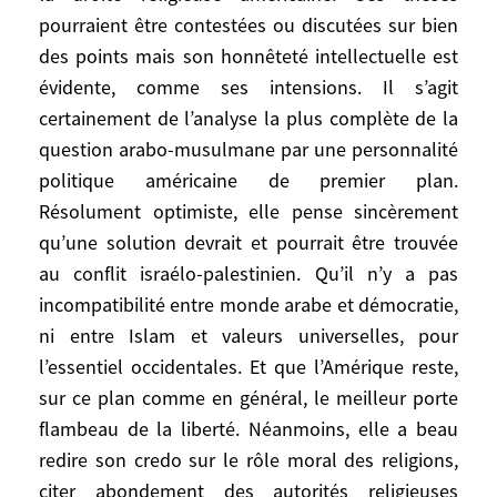
pourraient être contestées ou discutées sur bien
Sur chaque point elle fait preuve d’une
des points mais son honnêteté intellectuelle est
vraie ouverture d’esprit, d’une immense
évidente, comme ses intensions. Il s’agit
expérience et de connaissances
certainement de l’analyse la plus complète de la
approfondies. Elle n’épargne aucun
question arabo-musulmane par une personnalité
extrémisme, épingle à plusieurs reprises le
politique américaine de premier plan.
caractère insensé et dangereux des
positions de la droite religieuse
Résolument optimiste, elle pense sincèrement
américaine. Ses thèses pourraient être
qu’une solution devrait et pourrait être trouvée
contestées ou discutées sur bien des
au conflit israélo-palestinien. Qu’il n’y a pas
points mais son honnêteté intellectuelle
incompatibilité entre monde arabe et démocratie,
est évidente, comme ses intensions. Il
ni entre Islam et valeurs universelles, pour
s’agit certainement de l’analyse la plus
l’essentiel occidentales. Et que l’Amérique reste,
complète de la question arabo-
sur ce plan comme en général, le meilleur porte
musulmane par une personnalité politique
flambeau de la liberté. Néanmoins, elle a beau
américaine de premier plan. Résolument
redire son credo sur le rôle moral des religions,
optimiste, elle pense sincèrement qu’une
citer abondement des autorités religieuses