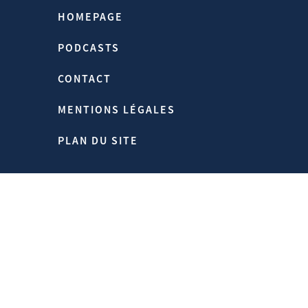
Paris
HOMEPAGE
PODCASTS
CONTACT
Source:
Https://www.hubertvedrine.net
MENTIONS LÉGALES
Homepage > Publications > Préface
D’Hubert Védrine Au Livre «Dieu,
PLAN DU SITE
L’Amérique Et Le Monde» De Madeleine
Albright
05/09/2008