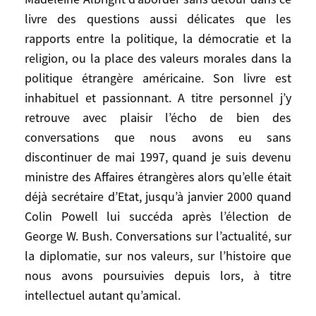
que les rapports entre la politique, la
livre des questions aussi délicates que les
démocratie et la religion, ou la place des
rapports entre la politique, la démocratie et la
valeurs morales dans la politique
religion, ou la place des valeurs morales dans la
étrangère américaine. Son livre est
politique étrangère américaine. Son livre est
inhabituel et passionnant. A titre
inhabituel et passionnant. A titre personnel j’y
personnel j’y retrouve avec plaisir l’écho de
retrouve avec plaisir l’écho de bien des
bien des conversations que nous avons eu
conversations que nous avons eu sans
sans discontinuer de mai 1997, quand je
discontinuer de mai 1997, quand je suis devenu
suis devenu ministre des Affaires
ministre des Affaires étrangères alors qu’elle était
étrangères alors qu’elle était déjà
déjà secrétaire d’Etat, jusqu’à janvier 2000 quand
secrétaire d’Etat, jusqu’à janvier 2000
quand Colin Powell lui succéda après
Colin Powell lui succéda après l’élection de
l’élection de George W. Bush.
George W. Bush. Conversations sur l’actualité, sur
Conversations sur l’actualité, sur la
la diplomatie, sur nos valeurs, sur l’histoire que
diplomatie, sur nos valeurs, sur l’histoire
nous avons poursuivies depuis lors, à titre
que nous avons poursuivies depuis lors, à
intellectuel autant qu’amical.
titre intellectuel autant qu’amical.