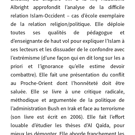
en apprennent beaucoup sur elle, sur son
Albright approfondit l’analyse de la difficile
pays, et sur nous, par comparaison ou
relation Islam-Occident – cas d’école exemplaire
contraste.
de la relation religion/politique. Elle déploie
toutes ses qualités de pédagogue et
Ensuite, du chapitre VIII à la fin, Madeleine
d’enseignante de haut vol pour expliquer l’Islam à
Albright approfondit l’analyse de la difficile
ses lecteurs et les dissuader de le confondre avec
relation Islam-Occident – cas d’école
l’extrémisme (d’une façon qui en dit long sur les a
exemplaire de la relation
priori et l’ignorance qu’elle estime devoir
religion/politique. Elle déploie toutes ses
combattre). Elle fait une présentation du conflit
qualités de pédagogue et d’enseignante de
au Proche-Orient dont l’honnêteté doit être
haut vol pour expliquer l’Islam à ses
saluée. Elle se livre à une critique radicale,
lecteurs et les dissuader de le confondre
avec l’extrémisme (d’une façon qui en dit
méthodique et argumentée de la politique de
long sur les a priori et l’ignorance qu’elle
l’administration Bush en Irak et face au terrorisme
estime devoir combattre). Elle fait une
(son livre est écrit en 2006). Elle fait l’effort
présentation du conflit au Proche-Orient
louable d’étudier les thèses d’Al Qaïda, pour
dont l’honnêteté doit être saluée. Elle se
mieux les démonter. Elle aborde franchement les