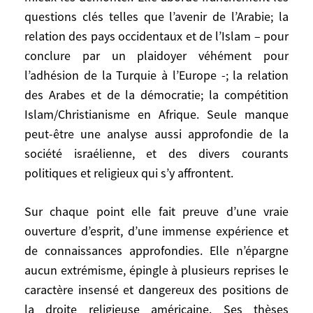
livre à une critique radicale, méthodique et
questions clés telles que l’avenir de l’Arabie; la
argumentée de la politique de
relation des pays occidentaux et de l’Islam – pour
l’administration Bush en Irak et face au
conclure par un plaidoyer véhément pour
terrorisme (son livre est écrit en 2006). Elle
l’adhésion de la Turquie à l’Europe -; la relation
fait l’effort louable d’étudier les thèses d’Al
des Arabes et de la démocratie; la compétition
Qaïda, pour mieux les démonter. Elle
Islam/Christianisme en Afrique. Seule manque
aborde franchement les questions clés
peut-être une analyse aussi approfondie de la
telles que l’avenir de l’Arabie; la relation
société israélienne, et des divers courants
des pays occidentaux et de l’Islam – pour
conclure par un plaidoyer véhément pour
politiques et religieux qui s’y affrontent.
l’adhésion de la Turquie à l’Europe -; la
relation des Arabes et de la démocratie; la
Sur chaque point elle fait preuve d’une vraie
compétition Islam/Christianisme en
ouverture d’esprit, d’une immense expérience et
Afrique. Seule manque peut-être une
de connaissances approfondies. Elle n’épargne
analyse aussi approfondie de la société
aucun extrémisme, épingle à plusieurs reprises le
israélienne, et des divers courants
caractère insensé et dangereux des positions de
politiques et religieux qui s’y affrontent.
la droite religieuse américaine. Ses thèses