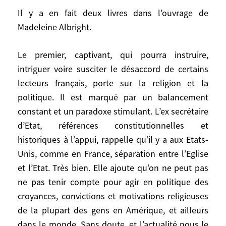
Il y a en fait deux livres dans l’ouvrage de
Il y a en fait deux livres dans l’ouvrage de
Madeleine Albright.
Madeleine Albright.
Le premier, captivant, qui pourra instruire,
Le premier, captivant, qui pourra instruire,
intriguer voire susciter le désaccord de certains
intriguer voire susciter le désaccord de
lecteurs français, porte sur la religion et la
certains lecteurs français, porte sur la
politique. Il est marqué par un balancement
religion et la politique. Il est marqué par
constant et un paradoxe stimulant. L’ex secrétaire
un balancement constant et un paradoxe
d’Etat, références constitutionnelles et
stimulant. L’ex secrétaire d’Etat, références
constitutionnelles et historiques à l’appui,
historiques à l’appui, rappelle qu’il y a aux Etats-
rappelle qu’il y a aux Etats-Unis, comme en
Unis, comme en France, séparation entre l’Eglise
France, séparation entre l’Eglise et l’Etat.
et l’Etat. Très bien. Elle ajoute qu’on ne peut pas
Très bien. Elle ajoute qu’on ne peut pas ne
ne pas tenir compte pour agir en politique des
pas tenir compte pour agir en politique des
croyances, convictions et motivations religieuses
croyances, convictions et motivations
de la plupart des gens en Amérique, et ailleurs
religieuses de la plupart des gens en
dans le monde. Sans doute, et l’actualité nous le