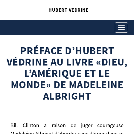
HUBERT VEDRINE
PRÉFACE D’HUBERT
VÉDRINE AU LIVRE «DIEU,
Toggle
navigati
L’AMÉRIQUE ET LE
PRÉFACE D’HUBERT
MONDE» DE MADELEINE
VÉDRINE AU LIVRE «DIEU,
ALBRIGHT
Hubert Vedrine
L’AMÉRIQUE ET LE
Préface d’Hubert Védrine au livre «Dieu,
l’Amérique et le monde» de Madeleine
MONDE» DE MADELEINE
Albright
ALBRIGHT
Bill Clinton a raison de juger courageuse
Madeleine Albright d’aborder sans détour
Bill Clinton a raison de juger courageuse
dans ce livre des questions aussi délicates
Madeleine Albright d’aborder sans détour dans ce