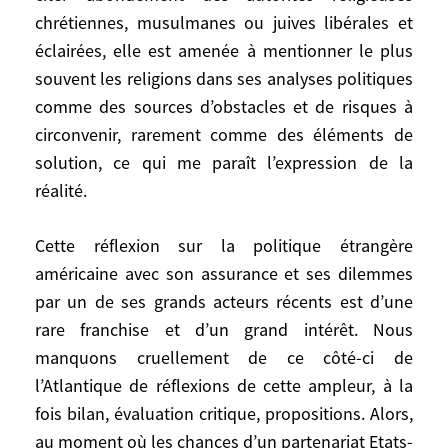
solution devrait et pourrait être trouvée au
chrétiennes, musulmanes ou juives libérales et
conflit israélo-palestinien. Qu’il n’y a pas
éclairées, elle est amenée à mentionner le plus
incompatibilité entre monde arabe et
souvent les religions dans ses analyses politiques
démocratie, ni entre Islam et valeurs
universelles, pour l’essentiel occidentales.
comme des sources d’obstacles et de risques à
Et que l’Amérique reste, sur ce plan comme
circonvenir, rarement comme des éléments de
en général, le meilleur porte flambeau de
solution, ce qui me paraît l’expression de la
la liberté. Néanmoins, elle a beau redire
réalité.
son credo sur le rôle moral des religions,
citer abondement des autorités religieuses
Cette réflexion sur la politique étrangère
chrétiennes, musulmanes ou juives
américaine avec son assurance et ses dilemmes
libérales et éclairées, elle est amenée à
par un de ses grands acteurs récents est d’une
mentionner le plus souvent les religions
rare franchise et d’un grand intérêt. Nous
dans ses analyses politiques comme des
manquons cruellement de ce côté-ci de
sources d’obstacles et de risques à
l’Atlantique de réflexions de cette ampleur, à la
circonvenir, rarement comme des éléments
fois bilan, évaluation critique, propositions. Alors,
de solution, ce qui me paraît l’expression
au moment où les chances d’un partenariat Etats-
de la réalité.