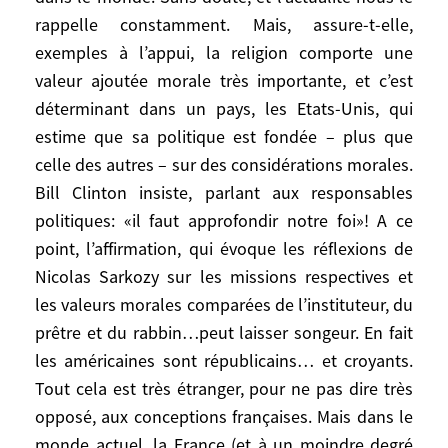
Amérique, et ailleurs dans le monde. Sans
rappelle constamment. Mais, assure-t-elle,
doute, et l’actualité nous le rappelle
exemples à l’appui, la religion comporte une
constamment. Mais, assure-t-elle,
valeur ajoutée morale très importante, et c’est
exemples à l’appui, la religion comporte
déterminant dans un pays, les Etats-Unis, qui
une valeur ajoutée morale très importante,
estime que sa politique est fondée – plus que
et c’est déterminant dans un pays, les
celle des autres – sur des considérations morales.
Etats-Unis, qui estime que sa politique est
fondée – plus que celle des autres – sur
Bill Clinton insiste, parlant aux responsables
des considérations morales. Bill Clinton
politiques: «il faut approfondir notre foi»! A ce
insiste, parlant aux responsables
point, l’affirmation, qui évoque les réflexions de
politiques: «il faut approfondir notre foi»! A
Nicolas Sarkozy sur les missions respectives et
ce point, l’affirmation, qui évoque les
les valeurs morales comparées de l’instituteur, du
réflexions de Nicolas Sarkozy sur les
prêtre et du rabbin…peut laisser songeur. En fait
missions respectives et les valeurs morales
les américaines sont républicains… et croyants.
comparées de l’instituteur, du prêtre et du
Tout cela est très étranger, pour ne pas dire très
rabbin…peut laisser songeur. En fait les
opposé, aux conceptions françaises. Mais dans le
américaines sont républicains… et
monde actuel, la France (et à un moindre degré