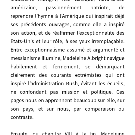
avant-propos. Toutefois ces
américaine, passionnément patriote, de
développements sont surtout l’occasion
reprendre l’hymne à l’Amérique qui inspirait déjà
pour Madeleine Albright, née tchèque,
ses précédents ouvrages, comme elle a inspiré
naturalisée américaine, passionnément
son action, et de réaffirmer l’exceptionnalité des
patriote, de reprendre l’hymne à
Etats-Unis et leur rôle, à ses yeux irremplaçable.
l’Amérique qui inspirait déjà ses
Entre exceptionnalisme assumé et argumenté et
précédents ouvrages, comme elle a inspiré
messianisme illuminé, Madeleine Albright navigue
son action, et de réaffirmer
habilement et fermement, se démarquant
l’exceptionnalité des Etats-Unis et leur
clairement des courants extrémistes qui ont
rôle, à ses yeux irremplaçable. Entre
inspiré l’administration Bush, évitant les écueils,
exceptionnalisme assumé et argumenté et
ne confondant pas mission et politique. Ces
messianisme illuminé, Madeleine Albright
pages nous en apprennent beaucoup sur elle, sur
navigue habilement et fermement, se
son pays, et sur nous, par comparaison ou
démarquant clairement des courants
extrémistes qui ont inspiré l’administration
contraste.
Bush, évitant les écueils, ne confondant
pas mission et politique. Ces pages nous
Ensuite, du chapitre VIII à la fin, Madeleine