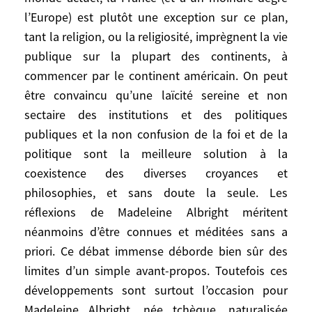
croyants. Tout cela est très étranger, pour
l’Europe) est plutôt une exception sur ce plan,
ne pas dire très opposé, aux conceptions
tant la religion, ou la religiosité, imprègnent la vie
françaises. Mais dans le monde actuel, la
publique sur la plupart des continents, à
France (et à un moindre degré l’Europe) est
plutôt une exception sur ce plan, tant la
commencer par le continent américain. On peut
religion, ou la religiosité, imprègnent la vie
être convaincu qu’une laïcité sereine et non
publique sur la plupart des continents, à
sectaire des institutions et des politiques
commencer par le continent américain. On
publiques et la non confusion de la foi et de la
peut être convaincu qu’une laïcité sereine
politique sont la meilleure solution à la
et non sectaire des institutions et des
coexistence des diverses croyances et
politiques publiques et la non confusion
philosophies, et sans doute la seule. Les
de la foi et de la politique sont la meilleure
réflexions de Madeleine Albright méritent
solution à la coexistence des diverses
néanmoins d’être connues et méditées sans a
croyances et philosophies, et sans doute la
priori. Ce débat immense déborde bien sûr des
seule. Les réflexions de Madeleine Albright
limites d’un simple avant-propos. Toutefois ces
méritent néanmoins d’être connues et
développements sont surtout l’occasion pour
méditées sans a priori. Ce débat immense
Madeleine Albright, née tchèque, naturalisée
déborde bien sûr des limites d’un simple