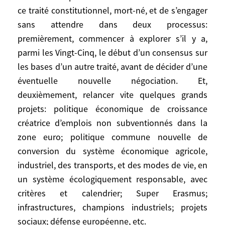
non plus. Mme Merkel ne pourra pas
ce traité constitutionnel, mort-né, et de s’engager
même, pendant la présidence allemande,
sans attendre dans deux processus:
obtenir l’unanimité des Vingt-Cinq. On
premièrement, commencer à explorer s’il y a,
peut le regretter, mais je ne vois pas ce que
parmi les Vingt-Cinq, le début d’un consensus sur
l’on gagne à différer ce constat.
les bases d’un autre traité, avant de décider d’une
éventuelle nouvelle négociation. Et,
Il serait donc plus sain de constater la
deuxièmement, relancer vite quelques grands
caducité de ce traité constitutionnel, mort-
projets: politique économique de croissance
né, et de s’engager sans attendre dans
créatrice d’emplois non subventionnés dans la
deux processus: premièrement,
commencer à explorer s’il y a, parmi les
zone euro; politique commune nouvelle de
Vingt-Cinq, le début d’un consensus sur les
conversion du système économique agricole,
bases d’un autre traité, avant de décider
industriel, des transports, et des modes de vie, en
d’une éventuelle nouvelle négociation. Et,
un système écologiquement responsable, avec
deuxièmement, relancer vite quelques
critères et calendrier; Super Erasmus;
grands projets: politique économique de
infrastructures, champions industriels; projets
croissance créatrice d’emplois non
sociaux; défense européenne, etc.