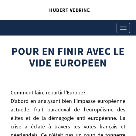
HUBERT VEDRINE
POUR EN FINIR AVEC LE
VIDE EUROPEEN
Toggle
navigati
Hubert Vedrine
POUR EN FINIR AVEC LE VIDE EUROPEEN
POUR EN FINIR AVEC LE
VIDE EUROPEEN
Comment faire repartir l’Europe?
D’abord en analysant bien l’impasse européenne
actuelle, fruit paradoxal de l’européisme des
élites et de la démagogie anti européenne. La
Comment faire repartir l’Europe?
D’abord en analysant bien l’impasse
crise a éclaté à travers les votes français et
européenne actuelle, fruit paradoxal de
néerlandais. Ce n’était pas un coup de tonnerre