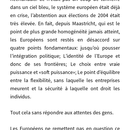
l’européisme des élites et de la démagogie
dans un ciel bleu, le système européen était déjà
anti européenne. La crise a éclaté à travers
en crise, l’abstention aux élections de 2004 était
les votes français et néerlandais. Ce n’était
très élevée. En fait, depuis Maastricht, qui est le
pas un coup de tonnerre dans un ciel bleu,
point de plus grande homogénéité jamais atteint,
le système européen était déjà en crise,
les Européens sont restés en désaccord sur
l’abstention aux élections de 2004 était
quatre points fondamentaux: jusqu’où pousser
très élevée. En fait, depuis Maastricht, qui
l’intégration politique; L’identité de l’Europe et
est le point de plus grande homogénéité
donc de ses frontières; Le choix entre vraie
jamais atteint, les Européens sont restés
puissance et «soft puissance»; Le point d’équilibre
en désaccord sur quatre points
entre la flexibilité, sans laquelle les entreprises
fondamentaux: jusqu’où pousser
meurent et la sécurité à laquelle ont droit les
l’intégration politique; L’identité de
l’Europe et donc de ses frontières; Le choix
individus.
entre vraie puissance et «soft puissance»;
Le point d’équilibre entre la flexibilité, sans
Tout cela sans répondre aux attentes des gens.
laquelle les entreprises meurent et la
sécurité à laquelle ont droit les individus.
Les Européens ne remettent pas en question ce