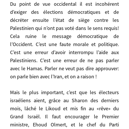
l’extérieur? Est-elle solide lorsqu’elle ne
Du point de vue occidental il est incohérent
résulte pas d’un processus interne, social,
d’exiger des élections démocratiques et de
politique? C’est encore plus compliqué
décréter ensuite l’état de siège contre les
quand les pays qui veulent l’imposer sont
Palestinien qui n’ont pas voté dans le sens requis!
d’anciennes puissances coloniales et
Cela ruine le message démocratique de
quand on est face à la vague islamique. Ce
l’Occident. C’est une faute morale et politique.
que les Etats-Unis ont lancé sur le «Grand
C’est une erreur d’avoir interrompu l’aide aux
Moyen-Orient», un peu pour faire oublier
Palestiniens. C’est une erreur de ne pas parler
les déconvenues en Irak et largement pour
contourner la question palestinienne, est
avec le Hamas. Parler ne veut pas dire approuver:
une sorte de fuite en avant, aussi mal
on parle bien avec l’Iran, et on a raison !
préparée que l’a été l’après-guerre en Irak
– la guerre elle-même était techniquement
Mais le plus important, c’est que les électeurs
impeccable -.
israéliens aient, grâce au Sharon des derniers
mois, lâché le Likoud et mis fin au «rêve» du
Du point de vue occidental il est
Grand Israël. Il faut encourager le Premier
incohérent d’exiger des élections
ministre, Ehoud Olmert, et le chef du Parti
démocratiques et de décréter ensuite l’état