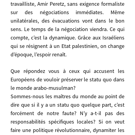
travailliste, Amir Peretz, sans exigence formaliste
de siège contre les Palestinien qui n’ont
sur des négociations immédiates. Même
pas voté dans le sens requis! Cela ruine le
unilatérales, des évacuations vont dans le bon
message démocratique de l’Occident. C’est
sens. Le temps de la négociation viendra. Ce qui
une faute morale et politique. C’est une
compte, c’est la dynamique. Grâce aux Israéliens
erreur d’avoir interrompu l’aide aux
qui se résignent à un Etat palestinien, on change
Palestiniens. C’est une erreur de ne pas
parler avec le Hamas. Parler ne veut pas
d’époque, l’espoir renaît.
dire approuver: on parle bien avec l’Iran, et
on a raison !
Que répondez vous à ceux qui accusent les
Européens de vouloir préserver le statu quo dans
Mais le plus important, c’est que les
le monde arabo-musulman?
électeurs israéliens aient, grâce au Sharon
Sommes-nous les maîtres du monde au point de
des derniers mois, lâché le Likoud et mis
dire que si il y a un statu quo quelque part, c’est
fin au «rêve» du Grand Israël. Il faut
forcément de notre faute? N’y a-t-il pas des
encourager le Premier ministre, Ehoud
responsabilités spécifiques locales? Si on veut
Olmert, et le chef du Parti travailliste, Amir
faire une politique révolutionnaire, dynamiter les
Peretz, sans exigence formaliste sur des