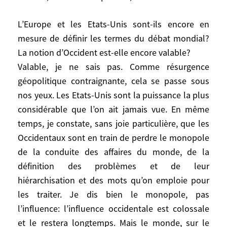
subventionnés dans la zone euro; politique
commune nouvelle de conversion du
L’Europe et les Etats-Unis sont-ils encore en
système économique agricole, industriel,
mesure de définir les termes du débat mondial?
des transports, et des modes de vie, en un
La notion d’Occident est-elle encore valable?
système écologiquement responsable,
Valable, je ne sais pas. Comme résurgence
avec critères et calendrier; Super Erasmus;
géopolitique contraignante, cela se passe sous
infrastructures, champions industriels;
nos yeux. Les Etats-Unis sont la puissance la plus
projets sociaux; défense européenne, etc.
considérable que l’on ait jamais vue. En même
L’Europe et les Etats-Unis sont-ils encore
temps, je constate, sans joie particulière, que les
en mesure de définir les termes du débat
Occidentaux sont en train de perdre le monopole
mondial? La notion d’Occident est-elle
de la conduite des affaires du monde, de la
encore valable?
définition des problèmes et de leur
Valable, je ne sais pas. Comme résurgence
hiérarchisation et des mots qu’on emploie pour
géopolitique contraignante, cela se passe
les traiter. Je dis bien le monopole, pas
sous nos yeux. Les Etats-Unis sont la
l’influence: l’influence occidentale est colossale
puissance la plus considérable que l’on ait
et le restera longtemps. Mais le monde, sur le