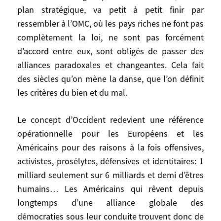
jamais vue. En même temps, je constate,
plan stratégique, va petit à petit finir par
sans joie particulière, que les Occidentaux
ressembler à l’OMC, où les pays riches ne font pas
sont en train de perdre le monopole de la
complètement la loi, ne sont pas forcément
conduite des affaires du monde, de la
d’accord entre eux, sont obligés de passer des
définition des problèmes et de leur
hiérarchisation et des mots qu’on emploie
alliances paradoxales et changeantes. Cela fait
pour les traiter. Je dis bien le monopole,
des siècles qu’on mène la danse, que l’on définit
pas l’influence: l’influence occidentale est
les critères du bien et du mal.
colossale et le restera longtemps. Mais le
monde, sur le plan stratégique, va petit à
Le concept d’Occident redevient une référence
petit finir par ressembler à l’OMC, où les
opérationnelle pour les Européens et les
pays riches ne font pas complètement la
Américains pour des raisons à la fois offensives,
loi, ne sont pas forcément d’accord entre
activistes, prosélytes, défensives et identitaires: 1
eux, sont obligés de passer des alliances
milliard seulement sur 6 milliards et demi d’êtres
paradoxales et changeantes. Cela fait des
humains… Les Américains qui rêvent depuis
siècles qu’on mène la danse, que l’on
longtemps d’une alliance globale des
définit les critères du bien et du mal.
démocraties sous leur conduite trouvent donc de