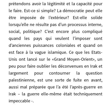
partenaire une Europe qui pense géo-
prétendons avoir la légitimité et la capacité pour
politiquement par elle-même, comme c’est
le faire. Est-ce si simple? La démocratie peut elle
le cas – un peu – sur l’écologie.
être imposée de l’extérieur? Est-elle solide
lorsqu’elle ne résulte pas d’un processus interne,
Que faire avec la Chine? Que faire avec la
social, politique? C’est encore plus compliqué
Russie? Que faire sur la question
quand les pays qui veulent l’imposer sont
énergétique qui va être l’objet d’une
d’anciennes puissances coloniales et quand on
compétition de plus en plus féroce? Avons
est face à la vague islamique. Ce que les Etats-
nous l’ambition d’être un partenaire pour
Unis ont lancé sur le «Grand Moyen-Orient», un
les Etats-Unis? Il y a mille sujets!
peu pour faire oublier les déconvenues en Irak et
Il y a aussi: comment promouvoir la
largement pour contourner la question
démocratie au Proche-Orient?
palestinienne, est une sorte de fuite en avant,
La question ne se pose que parce que
aussi mal préparée que l’a été l’après-guerre en
nous prétendons avoir la légitimité et la
Irak – la guerre elle-même était techniquement
capacité pour le faire. Est-ce si simple? La
impeccable -.
démocratie peut elle être imposée de