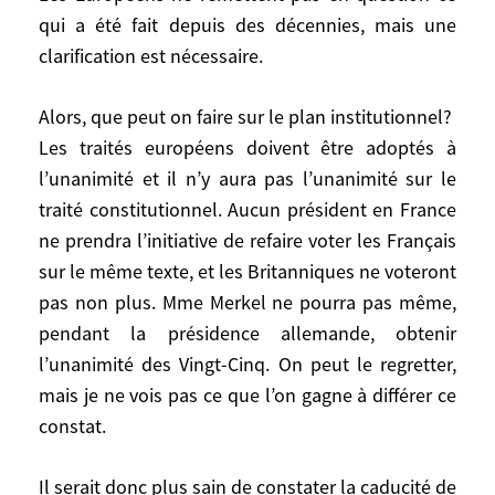
qui a été fait depuis des décennies, mais une
Tout cela sans répondre aux attentes des
clarification est nécessaire.
gens.
Alors, que peut on faire sur le plan institutionnel?
Les Européens ne remettent pas en
Les traités européens doivent être adoptés à
question ce qui a été fait depuis des
l’unanimité et il n’y aura pas l’unanimité sur le
décennies, mais une clarification est
traité constitutionnel. Aucun président en France
nécessaire.
ne prendra l’initiative de refaire voter les Français
sur le même texte, et les Britanniques ne voteront
Alors, que peut on faire sur le plan
pas non plus. Mme Merkel ne pourra pas même,
institutionnel?
pendant la présidence allemande, obtenir
Les traités européens doivent être adoptés
à l’unanimité et il n’y aura pas l’unanimité
l’unanimité des Vingt-Cinq. On peut le regretter,
sur le traité constitutionnel. Aucun
mais je ne vois pas ce que l’on gagne à différer ce
président en France ne prendra l’initiative
constat.
de refaire voter les Français sur le même
texte, et les Britanniques ne voteront pas
Il serait donc plus sain de constater la caducité de