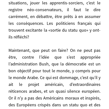
situations, jouer les apprentis-sorciers, c’est le
négociations immédiates. Même
registre néo-conservateurs, il faut le dire
unilatérales, des évacuations vont dans le
carrément, en débattre, être prêts à en assumer
bon sens. Le temps de la négociation
les conséquences. Les politiciens français qui
viendra. Ce qui compte, c’est la dynamique.
Grâce aux Israéliens qui se résignent à un
trouvent excitante la «sortie du statu quo» y ont-
Etat palestinien, on change d’époque,
ils réfléchi?
l’espoir renaît.
Maintenant, que peut on faire? On ne peut pas
Que répondez vous à ceux qui accusent les
être, contre l’idée que s’est appropriée
Européens de vouloir préserver le statu
l’administration Bush, que la démocratie est un
quo dans le monde arabo-musulman?
bon objectif pour tout le monde, y compris pour
Sommes-nous les maîtres du monde au
le monde Arabe. Ce qui est dommage, c’est qu’il y
point de dire que si il y a un statu quo
ait le projet américain, d’extraordinaires
quelque part, c’est forcément de notre
réticences arabes, et un quasi silence européen.
faute? N’y a-t-il pas des responsabilités
Or il n’y a pas des Américains moraux et inspirés,
spécifiques locales? Si on veut faire une
des Européens crispés dans un statu quo et des
politique révolutionnaire, dynamiter les