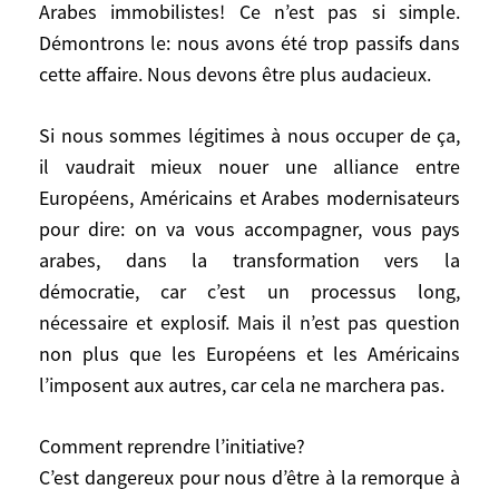
Arabes immobilistes! Ce n’est pas si simple.
situations, jouer les apprentis-sorciers,
Démontrons le: nous avons été trop passifs dans
c’est le registre néo-conservateurs, il faut
le dire carrément, en débattre, être prêts à
cette affaire. Nous devons être plus audacieux.
en assumer les conséquences. Les
politiciens français qui trouvent excitante
Si nous sommes légitimes à nous occuper de ça,
la «sortie du statu quo» y ont-ils réfléchi?
il vaudrait mieux nouer une alliance entre
Européens, Américains et Arabes modernisateurs
Maintenant, que peut on faire? On ne peut
pour dire: on va vous accompagner, vous pays
pas être, contre l’idée que s’est appropriée
arabes, dans la transformation vers la
l’administration Bush, que la démocratie
démocratie, car c’est un processus long,
est un bon objectif pour tout le monde, y
nécessaire et explosif. Mais il n’est pas question
compris pour le monde Arabe. Ce qui est
non plus que les Européens et les Américains
dommage, c’est qu’il y ait le projet
l’imposent aux autres, car cela ne marchera pas.
américain, d’extraordinaires réticences
arabes, et un quasi silence européen. Or il
Comment reprendre l’initiative?
n’y a pas des Américains moraux et
C’est dangereux pour nous d’être à la remorque à
inspirés, des Européens crispés dans un