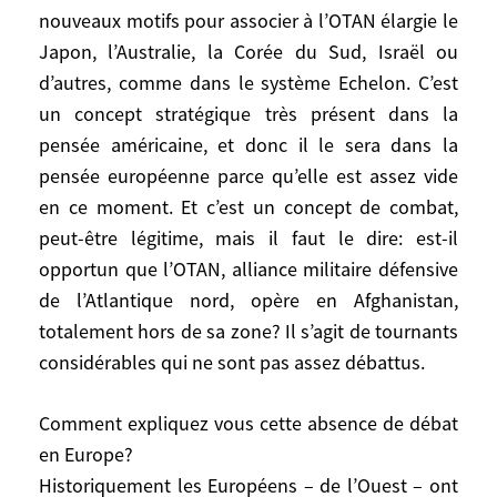
nouveaux motifs pour associer à l’OTAN élargie le
Le concept d’Occident redevient une
Japon, l’Australie, la Corée du Sud, Israël ou
référence opérationnelle pour les
Européens et les Américains pour des
d’autres, comme dans le système Echelon. C’est
raisons à la fois offensives, activistes,
un concept stratégique très présent dans la
prosélytes, défensives et identitaires: 1
pensée américaine, et donc il le sera dans la
milliard seulement sur 6 milliards et demi
pensée européenne parce qu’elle est assez vide
d’êtres humains… Les Américains qui
en ce moment. Et c’est un concept de combat,
rêvent depuis longtemps d’une alliance
peut-être légitime, mais il faut le dire: est-il
globale des démocraties sous leur
opportun que l’OTAN, alliance militaire défensive
conduite trouvent donc de nouveaux
de l’Atlantique nord, opère en Afghanistan,
motifs pour associer à l’OTAN élargie le
totalement hors de sa zone? Il s’agit de tournants
Japon, l’Australie, la Corée du Sud, Israël
considérables qui ne sont pas assez débattus.
ou d’autres, comme dans le système
Echelon. C’est un concept stratégique très
Comment expliquez vous cette absence de débat
présent dans la pensée américaine, et
en Europe?
donc il le sera dans la pensée européenne
Historiquement les Européens – de l’Ouest – ont
parce qu’elle est assez vide en ce moment.