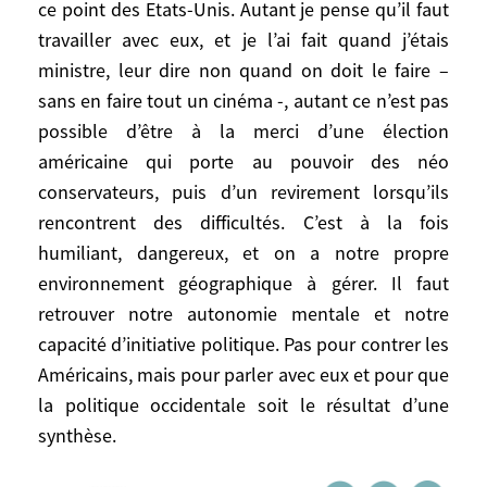
statu quo et des Arabes immobilistes! Ce
ce point des Etats-Unis. Autant je pense qu’il faut
n’est pas si simple. Démontrons le: nous
travailler avec eux, et je l’ai fait quand j’étais
avons été trop passifs dans cette affaire.
ministre, leur dire non quand on doit le faire –
Nous devons être plus audacieux.
sans en faire tout un cinéma -, autant ce n’est pas
possible d’être à la merci d’une élection
Si nous sommes légitimes à nous occuper
américaine qui porte au pouvoir des néo
de ça, il vaudrait mieux nouer une alliance
conservateurs, puis d’un revirement lorsqu’ils
entre Européens, Américains et Arabes
rencontrent des difficultés. C’est à la fois
modernisateurs pour dire: on va vous
humiliant, dangereux, et on a notre propre
accompagner, vous pays arabes, dans la
environnement géographique à gérer. Il faut
transformation vers la démocratie, car c’est
retrouver notre autonomie mentale et notre
un processus long, nécessaire et explosif.
capacité d’initiative politique. Pas pour contrer les
Mais il n’est pas question non plus que les
Américains, mais pour parler avec eux et pour que
Européens et les Américains l’imposent
la politique occidentale soit le résultat d’une
aux autres, car cela ne marchera pas.
synthèse.
Comment reprendre l’initiative?