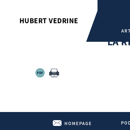
LA REDISTRIBUTION DE LA P
HUBERT VEDRINE
Hubert Vedrine
AR
La redistribution de la puissance
LA R
PO
HOMEPAGE