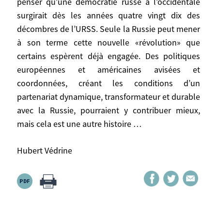
penser qu’une démocratie russe à l’occidentale
occident et Orient, garante d’un espace
surgirait dès les années quatre vingt dix des
d’influence privilégiée fondée sur une sorte
décombres de l’URSS. Seule la Russie peut mener
de «doctrine de Monroe à la russe», voire
à son terme cette nouvelle «révolution» que
République impériale à l’américaine –
certains espèrent déjà engagée. Des politiques
seront cruellement déçues.
européennes et américaines avisées et
coordonnées, créant les conditions d’un
Dans sa longue histoire rien n’a préparé la
partenariat dynamique, transformateur et durable
Russie à une mutation aussi profonde. Il
était naïf de penser qu’une démocratie
avec la Russie, pourraient y contribuer mieux,
russe à l’occidentale surgirait dès les
mais cela est une autre histoire …
années quatre vingt dix des décombres de
l’URSS. Seule la Russie peut mener à son
Hubert Védrine
terme cette nouvelle «révolution» que
certains espèrent déjà engagée. Des
politiques européennes et américaines
avisées et coordonnées, créant les
conditions d’un partenariat dynamique,