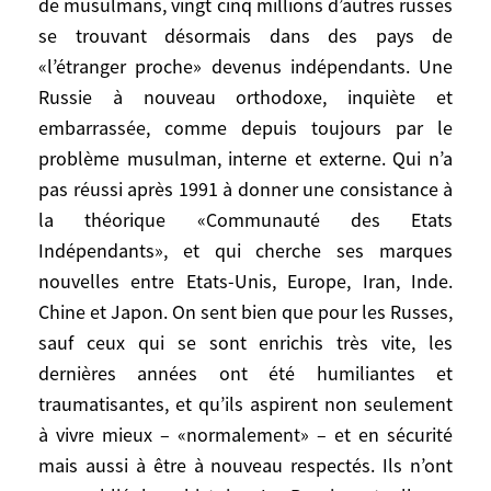
et de reflux immenses de conquérants,
de musulmans, vingt cinq millions d’autres russes
maîtres du monde un moment ou
se trouvant désormais dans des pays de
quelques siècles, et dont il ne reste rien.
«l’étranger proche» devenus indépendants. Une
Russie à nouveau orthodoxe, inquiète et
Si pourtant, il demeure la Russie,
embarrassée, comme depuis toujours par le
redevenue un Etat-nation(s). Une Russie
problème musulman, interne et externe. Qui n’a
multiethnique de cent quarante millions
pas réussi après 1991 à donner une consistance à
d’habitants, dont vingt millions de
la théorique «Communauté des Etats
musulmans, vingt cinq millions d’autres
Indépendants», et qui cherche ses marques
russes se trouvant désormais dans des
nouvelles entre Etats-Unis, Europe, Iran, Inde.
pays de «l’étranger proche» devenus
Chine et Japon. On sent bien que pour les Russes,
indépendants. Une Russie à nouveau
sauf ceux qui se sont enrichis très vite, les
orthodoxe, inquiète et embarrassée,
dernières années ont été humiliantes et
comme depuis toujours par le problème
musulman, interne et externe. Qui n’a pas
traumatisantes, et qu’ils aspirent non seulement
réussi après 1991 à donner une
à vivre mieux – «normalement» – et en sécurité
consistance à la théorique «Communauté
mais aussi à être à nouveau respectés. Ils n’ont
des Etats Indépendants», et qui cherche