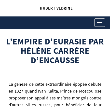
HUBERT VEDRINE
L’EMPIRE D’EURASIE PAR
HÉLÈNE CARRÈRE
Toggle
navigati
D’ENCAUSSE
L’EMPIRE D’EURASIE PAR
Hubert Vedrine
L’Empire d’Eurasie par Hélène Carrère
HÉLÈNE CARRÈRE
d’Encausse
D’ENCAUSSE
La genèse de cette extraordinaire épopée débute
en 1327 quand Ivan Kalita, Prince de Moscou ose
La genèse de cette extraordinaire épopée
proposer son appui à ses maîtres mongols contre
débute en 1327 quand Ivan Kalita, Prince
d’autres villes russes, pour bénéficier de leur
de Moscou ose proposer son appui à ses