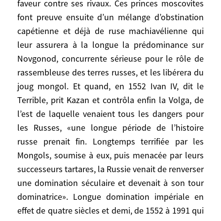
faveur contre ses rivaux. Ces princes moscovites
maîtres mongols contre d’autres villes
font preuve ensuite d’un mélange d’obstination
russes, pour bénéficier de leur faveur
capétienne et déjà de ruse machiavélienne qui
contre ses rivaux. Ces princes moscovites
leur assurera à la longue la prédominance sur
font preuve ensuite d’un mélange
Novgonod, concurrente sérieuse pour le rôle de
d’obstination capétienne et déjà de ruse
rassembleuse des terres russes, et les libérera du
machiavélienne qui leur assurera à la
joug mongol. Et quand, en 1552 Ivan IV, dit le
longue la prédominance sur Novgonod,
concurrente sérieuse pour le rôle de
Terrible, prit Kazan et contrôla enfin la Volga, de
rassembleuse des terres russes, et les
l’est de laquelle venaient tous les dangers pour
libérera du joug mongol. Et quand, en 1552
les Russes, «une longue période de l’histoire
Ivan IV, dit le Terrible, prit Kazan et
russe prenait fin. Longtemps terrifiée par les
contrôla enfin la Volga, de l’est de laquelle
Mongols, soumise à eux, puis menacée par leurs
venaient tous les dangers pour les Russes,
successeurs tartares, la Russie venait de renverser
«une longue période de l’histoire russe
une domination séculaire et devenait à son tour
prenait fin. Longtemps terrifiée par les
dominatrice». Longue domination impériale en
Mongols, soumise à eux, puis menacée par
effet de quatre siècles et demi, de 1552 à 1991 qui
leurs successeurs tartares, la Russie venait