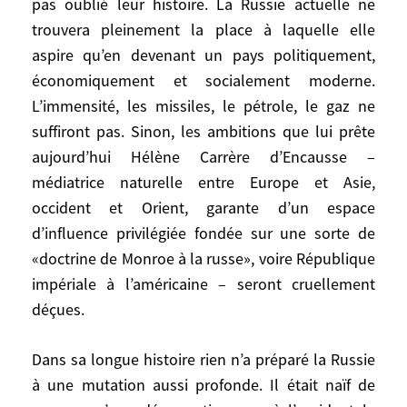
pas oublié leur histoire. La Russie actuelle ne
ses marques nouvelles entre Etats-Unis,
trouvera pleinement la place à laquelle elle
Europe, Iran, Inde. Chine et Japon. On sent
aspire qu’en devenant un pays politiquement,
bien que pour les Russes, sauf ceux qui se
économiquement et socialement moderne.
sont enrichis très vite, les dernières années
L’immensité, les missiles, le pétrole, le gaz ne
ont été humiliantes et traumatisantes, et
suffiront pas. Sinon, les ambitions que lui prête
qu’ils aspirent non seulement à vivre
aujourd’hui Hélène Carrère d’Encausse –
mieux – «normalement» – et en sécurité
médiatrice naturelle entre Europe et Asie,
mais aussi à être à nouveau respectés. Ils
occident et Orient, garante d’un espace
n’ont pas oublié leur histoire. La Russie
d’influence privilégiée fondée sur une sorte de
actuelle ne trouvera pleinement la place à
laquelle elle aspire qu’en devenant un
«doctrine de Monroe à la russe», voire République
pays politiquement, économiquement et
impériale à l’américaine – seront cruellement
socialement moderne. L’immensité, les
déçues.
missiles, le pétrole, le gaz ne suffiront pas.
Sinon, les ambitions que lui prête
Dans sa longue histoire rien n’a préparé la Russie
aujourd’hui Hélène Carrère d’Encausse –
à une mutation aussi profonde. Il était naïf de
médiatrice naturelle entre Europe et Asie,