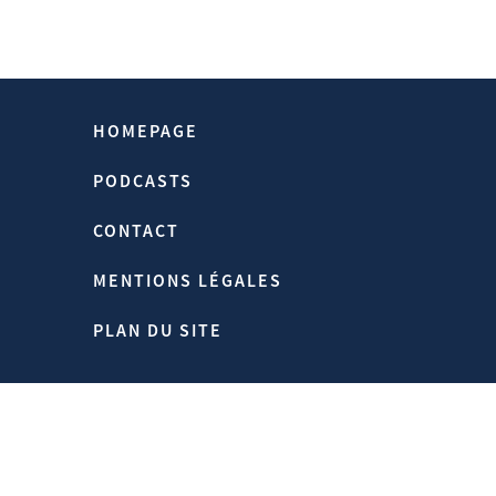
transformateur et durable avec la Russie,
pourraient y contribuer mieux, mais cela
est une autre histoire …
Hubert Védrine
HOMEPAGE
PODCASTS
CONTACT
Source:
Https://www.hubertvedrine.net
MENTIONS LÉGALES
Homepage > Publications > L’Empire
D’Eurasie Par Hélène Carrère
PLAN DU SITE
D’Encausse
13/10/2005