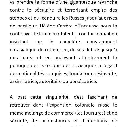
va prendre la forme d’une gigantesque revanche
de renverser une domination séculaire et
contre le séculaire et terrorisant empire des
devenait à son tour dominatrice». Longue
steppes et qui conduira les Russes jusqu’aux rives
domination impériale en effet de quatre
de pacifique. Hélène Carrère d’Encausse nous la
siècles et demi, de 1552 à 1991 qui va
prendre la forme d’une gigantesque
conte avec le lumineux talent qu’on lui connaît en
revanche contre le séculaire et terrorisant
insistant sur le caractère constamment
empire des steppes et qui conduira les
eurasiatique de cet empire, de ses débuts jusqu’à
Russes jusqu’aux rives de pacifique. Hélène
nos jours, et en analysant attentivement la
Carrère d’Encausse nous la conte avec le
politique des tsars puis des soviétiques à l’égard
lumineux talent qu’on lui connaît en
des nationalités conquises, tour à tour désinvolte,
insistant sur le caractère constamment
assimilatrice, autoritaire ou persécutrice.
eurasiatique de cet empire, de ses débuts
jusqu’à nos jours, et en analysant
A part cette singularité, c’est fascinant de
attentivement la politique des tsars puis
retrouver dans l’expansion coloniale russe le
des soviétiques à l’égard des nationalités
même mélange de commerce (les fourrures) et de
conquises, tour à tour désinvolte,
sécurité, de circonstances et d’intentions, de
assimilatrice, autoritaire ou persécutrice.