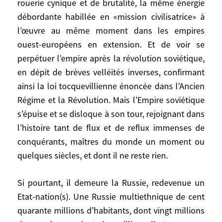
rouerie cynique et de brutalité, la même énergie
débordante habillée en «mission civilisatrice» à
A part cette singularité, c’est fascinant de
retrouver dans l’expansion coloniale russe
l’œuvre au même moment dans les empires
le même mélange de commerce (les
ouest-européens en extension. Et de voir se
fourrures) et de sécurité, de circonstances
perpétuer l’empire après la révolution soviétique,
et d’intentions, de rouerie cynique et de
en dépit de brèves velléités inverses, confirmant
brutalité, la même énergie débordante
ainsi la loi tocquevillienne énoncée dans l’Ancien
habillée en «mission civilisatrice» à l’œuvre
Régime et la Révolution. Mais l’Empire soviétique
au même moment dans les empires ouest-
s’épuise et se disloque à son tour, rejoignant dans
européens en extension. Et de voir se
l’histoire tant de flux et de reflux immenses de
perpétuer l’empire après la révolution
conquérants, maîtres du monde un moment ou
soviétique, en dépit de brèves velléités
quelques siècles, et dont il ne reste rien.
inverses, confirmant ainsi la loi
tocquevillienne énoncée dans l’Ancien
Si pourtant, il demeure la Russie, redevenue un
Régime et la Révolution. Mais l’Empire
Etat-nation(s). Une Russie multiethnique de cent
soviétique s’épuise et se disloque à son
quarante millions d’habitants, dont vingt millions
tour, rejoignant dans l’histoire tant de flux