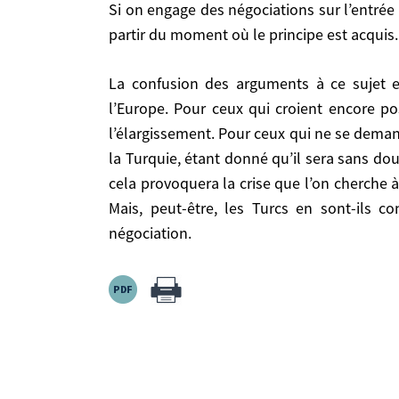
Si on engage des négociations sur l’entrée de la Turquie dans l’UE, cela interdit de lui fermer la porte car des pourparlers peuvent durer 50 ans à
moment où le principe est acquis. Etes-vous favora
partir du moment où le principe est acquis. 
La confusion des arguments à ce sujet est étonnante. Elle révèle cette extraordinaire incertitude des européens eux-mêmes sur ce qu’est l’Europe. Pour
ceux qui croient encore possible une certaine f
La confusion des arguments à ce sujet est étonnante. Elle révèle cette extraordinaire incertitude des européens eux-mêmes sur ce qu’est
qui ne se demandent à l’inverse qu’à qui l’Europe
l’Europe. Pour ceux qui croient encore p
sans doute impossible, le moment venu, de faire ra
l’élargissement. Pour ceux qui ne se demand
reporter aujourd’hui, il aurait peut être été plus
la Turquie, étant donné qu’il sera sans dout
se contenteront-ils très longtemps du statut, déj
cela provoquera la crise que l’on cherche à
Mais, peut-être, les Turcs en sont-ils c
négociation.
Source:
Https://www.hubertvedrine.net
Homepage > Publications > Je Ne Vois Pas La 
01/01/2005