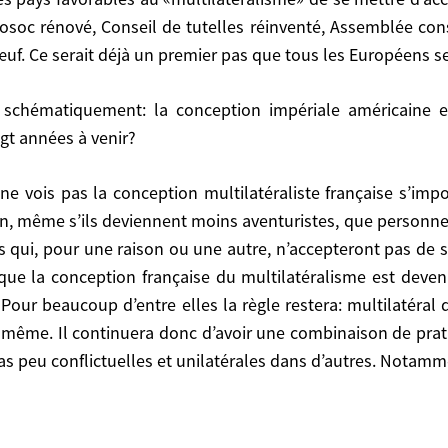
osoc rénové, Conseil de tutelles réinventé, Assemblée consult
une part plus efficace (ce qui est forcément difficile a
œuf. Ce serait déjà un premier pas que tous les Européens s
nt pas ostensiblement et ne l’instrumentalisent pas tro
ralisme» de se mettre d’accord sur un projet de renf
enté, Assemblée consultative de la Société civile, etc. .
gt années à venir?
 Européens se mettent d’accord là dessus.
n, même s’ils deviennent moins aventuristes, que personne 
ys qui, pour une raison ou une autre, n’accepteront pas de 
 que la conception française du multilatéralisme est deve
 Pour beaucoup d’entre elles la règle restera: multilatéral 
s deviennent moins aventuristes, que personne ne peut l
ui même. Il continuera donc d’avoir une combinaison de prati
son ou une autre, n’accepteront pas de se soumettre à l
 du multilatéralisme est devenue un peu abstraite, un p
cas peu conflictuelles et unilatérales dans d’autres. Notamm
restera: multilatéral quand c’est possible, unilatéral qu
son de pratiques contradictoires entremêlées, à la fois 
amment quand la sécurité est en jeu.