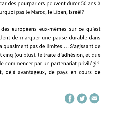
e Maroc, le Liban, Israël?
urquoi pas le Maroc, le Liban, Israël?
ne pause durable dans l’élargissement. Pour ceux
… S’agissant de la Turquie, étant donné qu’il sera
prudent de marquer une pause durable dans
 et que cela provoquera la crise que l’on cherche à
y a quasiment pas de limites … S’agissant de
is, peut-être, les Turcs en sont-ils conscients, et
 cinq (ou plus). le traite d’adhésion, et que
 de commencer par un partenariat privilégié.
tut, déjà avantageux, de pays en cours de