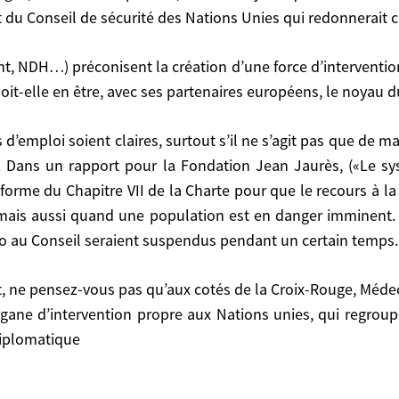
êmes, un arbitre juridique ultime au détriment du Cons
 du Conseil de sécurité des Nations Unies qui redonnerait cré
ations Unies qui redonnerait crédibilité et autorité.
it-elle en être, avec ses partenaires européens, le noyau d
être, avec ses partenaires européens, le noyau dur?
re. Dans un rapport pour la Fondation Jean Jaurès, («Le sy
ort pour la Fondation Jean Jaurès, («Le système multila
orme du Chapitre VII de la Charte pour que le recours à la 
a Charte pour que le recours à la force puisse être dé
mais aussi quand une population est en danger imminent. 
est en danger imminent. A ce moment-là, la souverainet
to au Conseil seraient suspendus pendant un certain temps.
n certain temps.
organe d’intervention propre aux Nations unies, qui regrou
ntervention propre aux Nations unies, qui regrouperait 
diplomatique