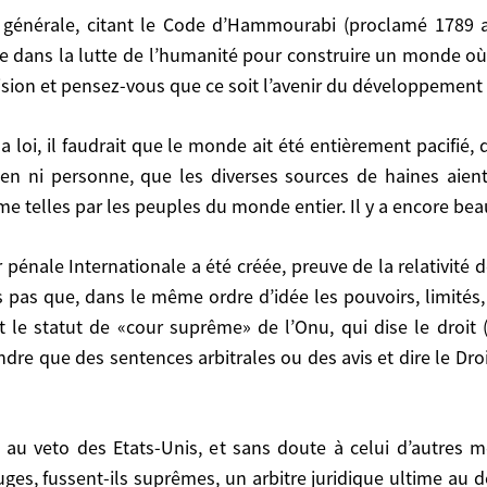
lle dans la lutte de l’humanité pour construire un monde où, 
vision et pensez-vous que ce soit l’avenir du développement 
de l’humanité pour construire un monde où, au lieu que le
ce soit l’avenir du développement du droit international
en ni personne, que les diverses sources de haines aient
 telles par les peuples du monde entier. Il y a encore beau
 que les diverses sources de haines aient été asséché
 monde entier. Il y a encore beaucoup à faire pour cela!
pas que, dans le même ordre d’idée les pouvoirs, limités,
ait le statut de «cour suprême» de l’Onu, qui dise le droi
ndre que des sentences arbitrales ou des avis et dire le Dro
 le même ordre d’idée les pouvoirs, limités, de la Cour
prême» de l’Onu, qui dise le droit (même si un Etat la ré
 avis et dire le Droit appartient au Conseil de Sécurité,
s, fussent-ils suprêmes, un arbitre juridique ultime au d