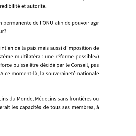
eil de sécurité? Je préfère la voie d’une réforme
dibilité et autorité.
ur?
stème multilatéral: une réforme possible»)
téral: une réforme possible») Henri Nallet et moi
force puisse être décidé par le Conseil, pas
cidé par le Conseil, pas uniquement quand la paix
A ce moment-là, la souveraineté nationale
é nationale du pays concerné et l’usage du droit
perait les capacités de tous ses membres, à
les capacités de tous ses membres, à tout moment?