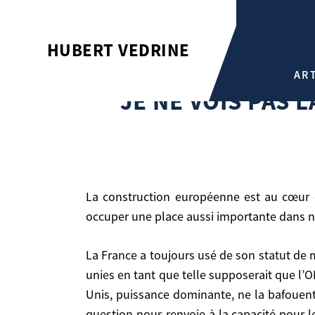
JE NE VOIS PAS LA CONCEP
HUBERT VEDRINE
Hubert Vedrine
AR
Je ne vois pas la conception multilatéraliste franç
JE NE VOIS PAS 
La construction européenne est au cœur de notre politique extérieure. Ne pensez-vous pas que le développement des Nations unies devrait
occuper une place aussi importante dans n
La France a toujours usé de son statut de membre permanent du Conseil de sécurité comme d’un atout. Mais développer aujourd’hui les Nations
La construction européenne est au cœur de notre politique extérieure. Ne pensez-vous pas que le développement des Nations unies devrait occuper une
unies en tant que telle supposerait que l’O
place aussi importante dans notre action diplom
Unis, puissance dominante, ne la bafouent
question nous renvoie à la capacité pour l