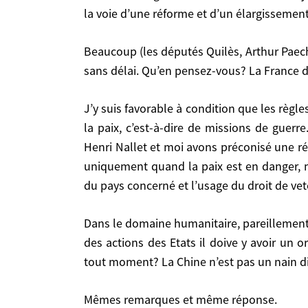
gouvernement mondial des juges, fussent-ils supr
la voie d’une réforme et d’un élargissement
et d’un élargissement du Conseil de sécurité des N
Beaucoup (les députés Quilès, Arthur Paecht, NDH…) préconisent la création d’une force d’intervention permanente de l’ONU afin de pouvoir agir
Beaucoup (les députés Quilès, Arthur Paecht, NDH…) préconisent la création d’une force d’intervention permanente de l’ONU afin de pouvoir agir sans
sans délai. Qu’en pensez-vous? La France do
délai. Qu’en pensez-vous? La France doit-elle en 
J’y suis favorable à condition que les règles d’emploi soient claires, surtout s’il ne s’agit pas que de maintien de la paix mais aussi d’imposition de
J’y suis favorable à condition que les règles d’emploi soient claires, surtout s’il ne s’agit pas que de maintien de la paix mais aussi d’imposition de la paix,
la paix, c’est-à-dire de missions de guer
c’est-à-dire de missions de guerre. Dans un rapp
Henri Nallet et moi avons préconisé une réf
avons préconisé une réforme du Chapitre VII de l
uniquement quand la paix est en danger, 
est en danger, mais aussi quand une population 
du pays concerné et l’usage du droit de ve
de veto au Conseil seraient suspendus pendant u
Dans le domaine humanitaire, pareillement, ne pensez-vous pas qu’aux cotés de la Croix-Rouge, Médecins du Monde, Médecins sans frontières ou
Dans le domaine humanitaire, pareillement, ne pensez-vous pas qu’aux cotés de la Croix-Rouge, Médecins du Monde, Médecins sans frontières ou des
des actions des Etats il doive y avoir un 
actions des Etats il doive y avoir un organe d’i
tout moment? La Chine n’est pas un nain 
La Chine n’est pas un nain diplomatique
Mêmes remarques et même réponse.
Mêmes remarques et même réponse.