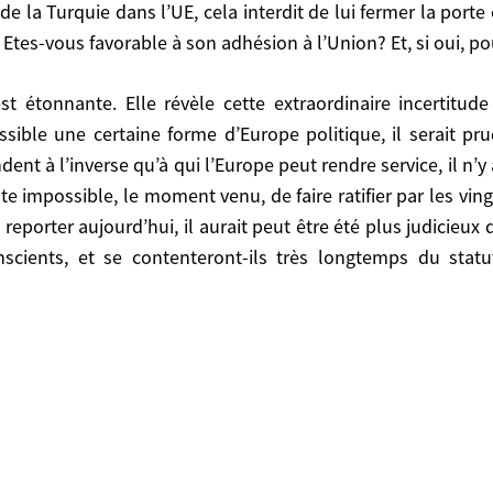
ble à son adhésion à l’Union? Et, si oui, pourquoi pas l
Etes-vous favorable à son adhésion à l’Union? Et, si oui, po
orme d’Europe politique, il serait prudent de marquer u
 peut rendre service, il n’y a quasiment pas de limites 
ossible une certaine forme d’Europe politique, il serait 
tifier par les vingt cinq (ou plus). le traite d’adhésion,
ent à l’inverse qu’à qui l’Europe peut rendre service, il n’
 judicieux de commencer par un partenariat privilégié. Ma
e impossible, le moment venu, de faire ratifier par les vingt
à avantageux, de pays en cours de négociation.
 reporter aujourd’hui, il aurait peut être été plus judicieux
onscients, et se contenteront-ils très longtemps du sta
Conception Multilatéraliste Française L’emporter