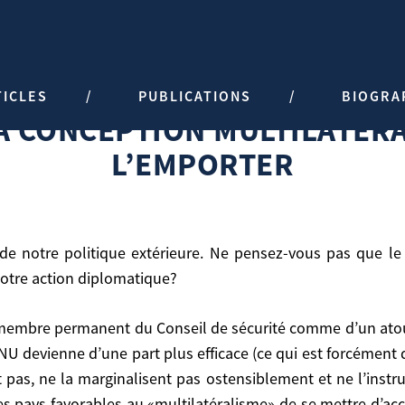
TION MULTILATÉRALISTE FRANÇAI
TICLES
PUBLICATIONS
BIOGRA
aise l’emporter
LA CONCEPTION MULTILATÉR
L’EMPORTER
otre action diplomatique?
NU devienne d’une part plus efficace (ce qui est forcément d
atique?
 pas, ne la marginalisent pas ostensiblement et ne l’instr
es pays favorables au «multilatéralisme» de se mettre d’ac