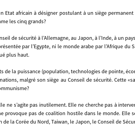
rands?
omme les cinq grands?
ar l’Egypte, ni le monde arabe par l’Afrique du Sud ou p
eprésentée par l’Egypte, ni le monde arabe par l’Afrique du
ué plus haut.
son siège au Conseil de sécurité. Cette «sagesse» s’exp
ations, malgré son siège au Conseil de sécurité. Cette «sa
e communisme?
 coalition hostile dans le monde. Elle se concentre sur
 provoque pas de coalition hostile dans le monde. Elle se
aiwan, le Japon, le Conseil de Sécurité.
ion de la Corée du Nord, Taiwan, le Japon, le Conseil de Sécur