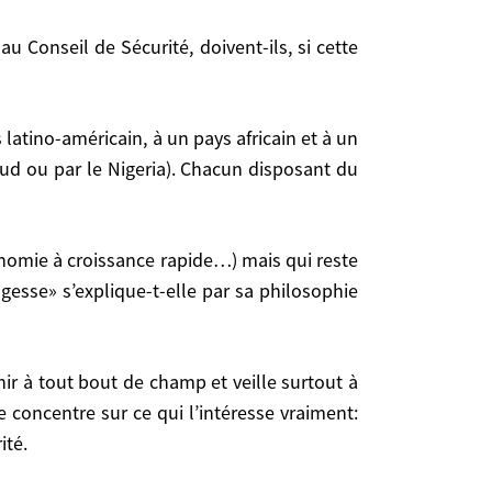
ar le Nigeria). Chacun disposant du veto, mais veto
 Sud ou par le Nigeria). Chacun disposant du
lique-t-elle par sa philosophie traditionnelle que
gesse» s’explique-t-elle par sa philosophie
 ce qui l’intéresse vraiment: les Etats-Unis, ses
 concentre sur ce qui l’intéresse vraiment:
ité.