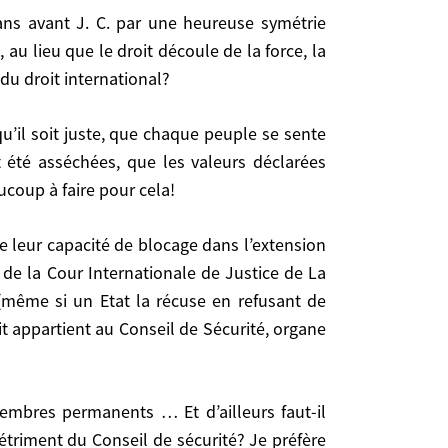
au lieu que le droit découle de la force, la
du droit international?
 droit découle de la force, la force découle de la
?
 été asséchées, que les valeurs déclarées
coup à faire pour cela!
es, que les valeurs déclarées comme universelles
 de la Cour Internationale de Justice de La
t (même si un Etat la récuse en refusant de
it appartient au Conseil de Sécurité, organe
 Internationale de Justice de La Haye, devraient
cuse en refusant de comparaître)? [Pour l’heure elle
 organe politique].
étriment du Conseil de sécurité? Je préfère