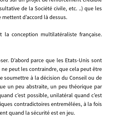
ative de la Société civile, etc. ..) que les
vec 191 membres) et que les Etats-Unis, puissance
e mettent d’accord là dessus.
p non plus. Donc votre question nous renvoie à la
orcement crédible des Nations Unies, (Conseil de
.) que les Etats-Unis ne puissent pas étouffer dans
ne peut les contraindre, que cela peut être
se soumettre à la décision du Conseil ou de
nue un peu abstraite, un peu théorique par
quand c’est possible, unilatéral quand c’est
es contraindre, que cela peut être contagieux et
ques contradictoires entremêlées, à la fois
a décision du Conseil ou de l’Assemblée Générale.
eu théorique par rapport à la réalité du jeu des
ent quand la sécurité est en jeu.
and c’est nécessaire, comme le disait Bill Clinton
multilatérales en théorie et dans certains cas peu