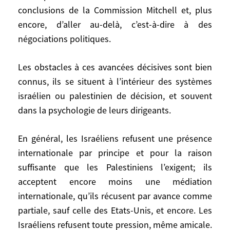
opérations militaires anti-palestiniennes;
conclusions de la Commission Mitchell et, plus
le gel véritable des colonies, y compris de
encore, d’aller au-delà, c’est-à-dire à des
leur pseudo-croissance naturelle; la levée
négociations politiques.
des mesures d’asphyxie financière des
territoires; l’acceptation de l’ouverture des
Les obstacles à ces avancées décisives sont bien
négociations politiques.
connus, ils se situent à l’intérieur des systèmes
israélien ou palestinien de décision, et souvent
– Des Palestiniens, un engagement total de
la police palestinienne contre les
dans la psychologie de leurs dirigeants.
organisations et réseaux terroristes; la
mobilisation de toutes les autorités
En général, les Israéliens refusent une présence
palestiniennes pour combattre réellement
internationale par principe et pour la raison
les incitations à la haine anti-israélienne
suffisante que les Palestiniens l’exigent; ils
dans les livres, les médias, les discours.
acceptent encore moins une médiation
internationale, qu’ils récusent par avance comme
– Des deux, un accord pour des
partiale, sauf celle des Etats-Unis, et encore. Les
négociations politiques, sans préalable,
Israéliens refusent toute pression, même amicale.