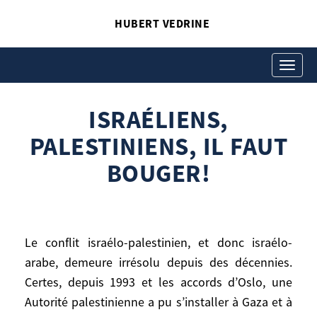
HUBERT VEDRINE
ISRAÉLIENS,
PALESTINIENS, IL FAUT
Toggle
navigati
BOUGER!
ISRAÉLIENS,
Hubert Vedrine
Israéliens, Palestiniens, il faut bouger!
PALESTINIENS, IL FAUT
BOUGER!
Le conflit israélo-palestinien, et donc israélo-
arabe, demeure irrésolu depuis des décennies.
Le conflit israélo-palestinien, et donc
Certes, depuis 1993 et les accords d’Oslo, une
israélo-arabe, demeure irrésolu depuis des
Autorité palestinienne a pu s’installer à Gaza et à
décennies. Certes, depuis 1993 et les