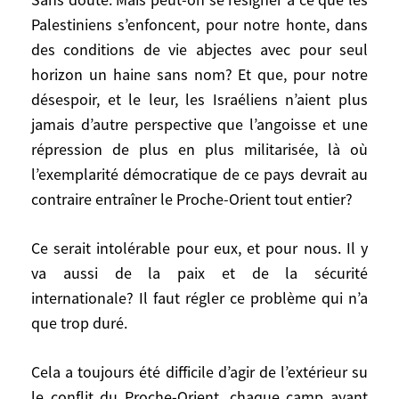
de part et d’autre, plus éloignés que jamais
Palestiniens s’enfoncent, pour notre honte, dans
de tout dialogue; que des forces visibles
ou cachées s’emploient à étouffer dans
des conditions de vie abjectes avec pour seul
l’œuf toute reprise d’un processus de paix
horizon un haine sans nom? Et que, pour notre
et même à faire prévaloir le pire, comme
désespoir, et le leur, les Israéliens n’aient plus
on l’a vu depuis la rencontre Pérès – Arafat
jamais d’autre perspective que l’angoisse et une
malgré leurs efforts; ou à exiger
répression de plus en plus militarisée, là où
délibérément des préalables irréalisables.
l’exemplarité démocratique de ce pays devrait au
contraire entraîner le Proche-Orient tout entier?
Sans doute. Mais peut-on se résigner à ce
que les Palestiniens s’enfoncent, pour
Ce serait intolérable pour eux, et pour nous. Il y
notre honte, dans des conditions de vie
va aussi de la paix et de la sécurité
abjectes avec pour seul horizon un haine
internationale? Il faut régler ce problème qui n’a
sans nom? Et que, pour notre désespoir, et
que trop duré.
le leur, les Israéliens n’aient plus jamais
d’autre perspective que l’angoisse et une
Cela a toujours été difficile d’agir de l’extérieur su
répression de plus en plus militarisée, là
où l’exemplarité démocratique de ce pays
le conflit du Proche-Orient, chaque camp ayant