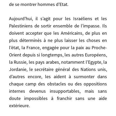
de se montrer hommes d’Etat.
récusent par avance comme partiale, sauf
celle des Etats-Unis, et encore. Les
Aujourd’hui, il s’agit pour les Israéliens et les
Israéliens refusent toute pression, même
Palestiniens de sortir ensemble de l’impasse. Ils
amicale. Et le système politique israélien
ne facilite pas le chois courageux.
doivent accepter que les Américains, de plus en
Pourtant, cette action internationale
plus déterminés à ne plus laisser les choses en
pourrait être précieuse pour les Israéliens,
l’état, la France, engagée pour la paix au Proche-
depuis une meilleure surveillance du
Orient depuis si longtemps, les autres Européens,
terrain, tuile contre le terrorisme, jusqu’à
la Russie, les pays arabes, notamment l’Egypte, la
la présence active dans les négociations,
Jordanie, le secrétaire général des Nations unis,
pour obtenir et solenniser les
d’autres encore, les aident à surmonter dans
engagements pris pour le respect futur de
chaque camp des obstacles ou des oppositions
la sécurité et de l’identité d’Israël.
internes devenus insupportables, mais sans
doute impossibles à franchir sans une aide
Quant au mode de fonctionnement de
extérieure.
l’Autorité palestinienne, outre qu’il frustre
les Palestiniens avides de modernité et de