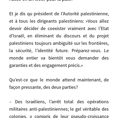
responsabilité, nous respectons votre
engagement sue ce point. Mais vous
Et je dis qu président de l’Autorité palestinienne,
n’obtiendront pas la sécurité ainsi, de
et à tous les dirigeants palestiniens: »Vous allez
façon purement militaire. Cessez de
devoir décider de coexister vraiment avec l’Etat
conditionner la recherche d’une solution
d’Israël, en éliminant du discours et du projet
politique à l’impossible obtention
palestiniens toujours ambiguïté sur les frontières,
préalable d’un arrêt complet des
la sécurité, l’identité future. Préparez-vous. Le
violences. Rouvrez les discussions sur une
monde entier va bientôt vous demander des
solution politique, votre coalition dût-elle
garanties et des engagement précis.»
protester. Personne ne vous contestera le
droit de continuer à combattre le
terrorisme avec une détermination
Qu’est-ce que le monde attend maintenant, de
inchangée, même après que les
façon pressante, des deux parties?
négociations auront repris. Personne
n’incarne autant que vous l’exigence de
– Des Israéliens, l’arrêt total des opérations
sécurité pour Israël. Faites-en un levier
militaires anti-palestiniennes; le gel véritable des
pour la paix.»
colonies, y compris de leur pseudo-croissance