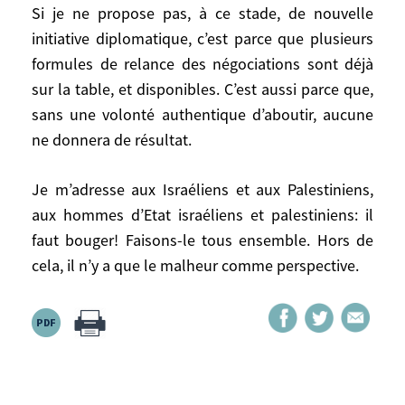
Si je ne propose pas, à ce stade, de nouvelle
démocratie, il favorise le report à toujours
initiative diplomatique, c’est parce que plusieurs
plus tard des engagements qu’il faudra
pourtant prendre à l’égard des Israéliens.
formules de relance des négociations sont déjà
Aux dirigeants de futur Etat palestinien de
sur la table, et disponibles. C’est aussi parce que,
se montrer hommes d’Etat.
sans une volonté authentique d’aboutir, aucune
ne donnera de résultat.
Aujourd’hui, il s’agit pour les Israéliens et
les Palestiniens de sortir ensemble de
Je m’adresse aux Israéliens et aux Palestiniens,
l’impasse. Ils doivent accepter que les
aux hommes d’Etat israéliens et palestiniens: il
Américains, de plus en plus déterminés à
faut bouger! Faisons-le tous ensemble. Hors de
ne plus laisser les choses en l’état, la
cela, il n’y a que le malheur comme perspective.
France, engagée pour la paix au Proche-
Orient depuis si longtemps, les autres
Européens, la Russie, les pays arabes,
notamment l’Egypte, la Jordanie, le
secrétaire général des Nations unis,
d’autres encore, les aident à surmonter