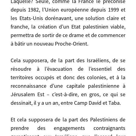
Laquelle? Seule, comme la France le préconise
les conséquences. Il n’y a toujours pas
depuis 1982, l’Union européenne depuis 1999 et
accord entre eux pour arrêter l’engrenage
les Etats-Unis dorénavant, une solution claire et
et recommencer à chercher une vraie
franche, la création d’un Etat palestinien viable,
solution.
permettra de sortir de ce drame et de commencer
Laquelle? Seule, comme la France le
à bâtir un nouveau Proche-Orient.
préconise depuis 1982, l’Union
européenne depuis 1999 et les Etats-Unis
Cela supposera, de la part des Israéliens, de se
dorénavant, une solution claire et franche,
résoudre à l’évacuation de l’essentiel des
la création d’un Etat palestinien viable,
territoires occupés et donc des colonies, et à la
permettra de sortir de ce drame et de
reconnaissance d’une capitale palestinienne à
commencer à bâtir un nouveau Proche-
Jérusalem Est – c’est-à-dire, en gros, ce qui se
Orient.
dessinait, il y a un an, entre Camp David et Taba.
Cela supposera, de la part des Israéliens,
Et cela supposera de la part des Palestiniens de
de se résoudre à l’évacuation de l’essentiel
prendre des engagements contraignants
des territoires occupés et donc des