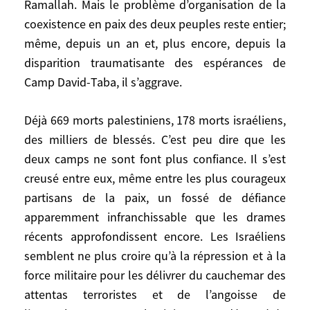
Ramallah. Mais le problème d’organisation de la
accords d’Oslo, une Autorité palestinienne
coexistence en paix des deux peuples reste entier;
a pu s’installer à Gaza et à Ramallah. Mais
même, depuis un an et, plus encore, depuis la
le problème d’organisation de la
disparition traumatisante des espérances de
coexistence en paix des deux peuples reste
Camp David-Taba, il s’aggrave.
entier; même, depuis un an et, plus encore,
depuis la disparition traumatisante des
Déjà 669 morts palestiniens, 178 morts israéliens,
espérances de Camp David-Taba, il
des milliers de blessés. C’est peu dire que les
s’aggrave.
deux camps ne sont font plus confiance. Il s’est
Déjà 669 morts palestiniens, 178 morts
creusé entre eux, même entre les plus courageux
israéliens, des milliers de blessés. C’est
partisans de la paix, un fossé de défiance
peu dire que les deux camps ne sont font
apparemment infranchissable que les drames
plus confiance. Il s’est creusé entre eux,
récents approfondissent encore. Les Israéliens
même entre les plus courageux partisans
semblent ne plus croire qu’à la répression et à la
de la paix, un fossé de défiance
force militaire pour les délivrer du cauchemar des
apparemment infranchissable que les
attentas terroristes et de l’angoisse de
drames récents approfondissent encore.