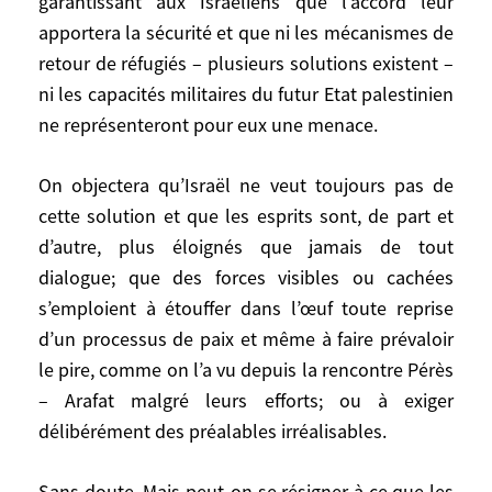
garantissant aux Israéliens que l’accord leur
colonies, et à la reconnaissance d’une
apportera la sécurité et que ni les mécanismes de
capitale palestinienne à Jérusalem Est –
retour de réfugiés – plusieurs solutions existent –
c’est-à-dire, en gros, ce qui se dessinait, il y
a un an, entre Camp David et Taba.
ni les capacités militaires du futur Etat palestinien
ne représenteront pour eux une menace.
Et cela supposera de la part des
Palestiniens de prendre des engagements
On objectera qu’Israël ne veut toujours pas de
contraignants garantissant aux Israéliens
cette solution et que les esprits sont, de part et
que l’accord leur apportera la sécurité et
d’autre, plus éloignés que jamais de tout
que ni les mécanismes de retour de
dialogue; que des forces visibles ou cachées
réfugiés – plusieurs solutions existent – ni
s’emploient à étouffer dans l’œuf toute reprise
les capacités militaires du futur Etat
d’un processus de paix et même à faire prévaloir
palestinien ne représenteront pour eux
le pire, comme on l’a vu depuis la rencontre Pérès
une menace.
– Arafat malgré leurs efforts; ou à exiger
délibérément des préalables irréalisables.
On objectera qu’Israël ne veut toujours pas
de cette solution et que les esprits sont,
Sans doute. Mais peut-on se résigner à ce que les