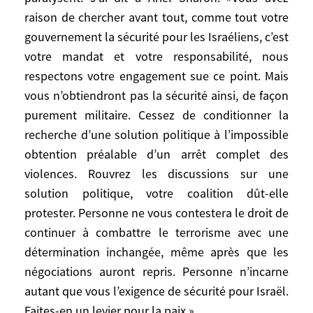
France et l’Europe comme des
raison de chercher avant tout, comme tout votre
interlocuteurs légitimes et acceptent de
gouvernement la sécurité pour les Israéliens, c’est
parler franchement ave eux. D’autre part,
votre mandat et votre responsabilité, nous
les positions des Européens sont
respectons votre engagement sue ce point. Mais
aujourd’hui très homogènes. La
vous n’obtiendront pas la sécurité ainsi, de façon
coordination est bonne entre nos
purement militaire. Cessez de conditionner la
initiatives et la démarche, de plus en plus
recherche d’une solution politique à l’impossible
affirmé, du président Bush et de Colin
obtention préalable d’un arrêt complet des
Powell.
violences. Rouvrez les discussions sur une
solution politique, votre coalition dût-elle
Ce qui est maintenant urgent, c’est
protester. Personne ne vous contestera le droit de
d’enclencher le processus, en débloquant
les verrous qui les paralysent. J’ai dit à
continuer à combattre le terrorisme avec une
Ariel Sharon: »Vous avez raison de
détermination inchangée, même après que les
chercher avant tout, comme tout votre
négociations auront repris. Personne n’incarne
gouvernement la sécurité pour les
autant que vous l’exigence de sécurité pour Israël.
Israéliens, c’est votre mandat et votre
Faites-en un levier pour la paix.»