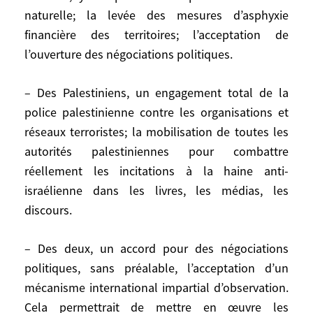
naturelle; la levée des mesures d’asphyxie
Et je dis qu président de l’Autorité
financière des territoires; l’acceptation de
palestinienne, et à tous les dirigeants
l’ouverture des négociations politiques.
palestiniens: »Vous allez devoir décider de
coexister vraiment avec l’Etat d’Israël, en
– Des Palestiniens, un engagement total de la
éliminant du discours et du projet
police palestinienne contre les organisations et
palestiniens toujours ambiguïté sur les
réseaux terroristes; la mobilisation de toutes les
frontières, la sécurité, l’identité future.
autorités palestiniennes pour combattre
Préparez-vous. Le monde entier va bientôt
vous demander des garanties et des
réellement les incitations à la haine anti-
engagement précis.»
israélienne dans les livres, les médias, les
discours.
Qu’est-ce que le monde attend
maintenant, de façon pressante, des deux
– Des deux, un accord pour des négociations
parties?
politiques, sans préalable, l’acceptation d’un
mécanisme international impartial d’observation.
– Des Israéliens, l’arrêt total des
Cela permettrait de mettre en œuvre les