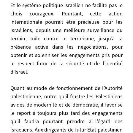
l’acceptation d’un mécanisme
Et le système politique israélien ne facilite pas le
international impartial d’observation. Cela
chois courageux. Pourtant, cette action
permettrait de mettre en œuvre les
internationale pourrait être précieuse pour les
conclusions de la Commission Mitchell et,
Israéliens, depuis une meilleure surveillance du
plus encore, d’aller au-delà, c’est-à-dire à
terrain, tuile contre le terrorisme, jusqu’à la
des négociations politiques.
présence active dans les négociations, pour
Les obstacles à ces avancées décisives
obtenir et solenniser les engagements pris pour
sont bien connus, ils se situent à l’intérieur
le respect futur de la sécurité et de l’identité
des systèmes israélien ou palestinien de
d’Israël.
décision, et souvent dans la psychologie
de leurs dirigeants.
Quant au mode de fonctionnement de l’Autorité
palestinienne, outre qu’il frustre les Palestiniens
En général, les Israéliens refusent une
avides de modernité et de démocratie, il favorise
présence internationale par principe et
le report à toujours plus tard des engagements
pour la raison suffisante que les
qu’il faudra pourtant prendre à l’égard des
Palestiniens l’exigent; ils acceptent encore
Israéliens. Aux dirigeants de futur Etat palestinien
moins une médiation internationale, qu’ils