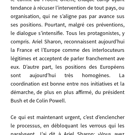
devrait au contraire entraîner le Proche-
tendance à récuser l’intervention de tout pays, ou
Orient tout entier?
organisation, qui ne s’aligne pas par avance sus
ses positions. Pourtant, malgré ces préventions,
Ce serait intolérable pour eux, et pour
le dialogue s’intensifie. Tous les protagonistes, y
nous. Il y va aussi de la paix et de la
compris. Ariel Sharon, reconnaissent aujourd’hui
sécurité internationale? Il faut régler ce
la France et l’Europe comme des interlocuteurs
problème qui n’a que trop duré.
légitimes et acceptent de parler franchement ave
eux. D’autre part, les positions des Européens
Cela a toujours été difficile d’agir de
sont aujourd’hui très homogènes. La
l’extérieur su le conflit du Proche-Orient,
coordination est bonne entre nos initiatives et la
chaque camp ayant tendance à récuser
démarche, de plus en plus affirmé, du président
l’intervention de tout pays, ou
Bush et de Colin Powell.
organisation, qui ne s’aligne pas par
avance sus ses positions. Pourtant, malgré
Ce qui est maintenant urgent, c’est d’enclencher
ces préventions, le dialogue s’intensifie.
Tous les protagonistes, y compris. Ariel
le processus, en débloquant les verrous qui les
Sharon, reconnaissent aujourd’hui la
paralysent. J’ai dit à Ariel Sharon: »Vous avez