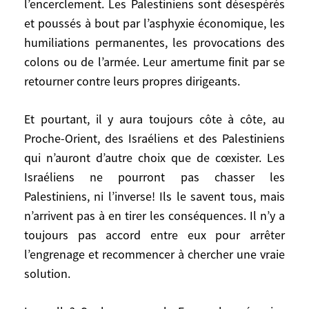
l’encerclement. Les Palestiniens sont désespérés
Les Israéliens semblent ne plus croire qu’à
et poussés à bout par l’asphyxie économique, les
la répression et à la force militaire pour les
humiliations permanentes, les provocations des
délivrer du cauchemar des attentas
colons ou de l’armée. Leur amertume finit par se
terroristes et de l’angoisse de
retourner contre leurs propres dirigeants.
l’encerclement. Les Palestiniens sont
désespérés et poussés à bout par
l’asphyxie économique, les humiliations
Et pourtant, il y aura toujours côte à côte, au
permanentes, les provocations des colons
Proche-Orient, des Israéliens et des Palestiniens
ou de l’armée. Leur amertume finit par se
qui n’auront d’autre choix que de cœxister. Les
retourner contre leurs propres dirigeants.
Israéliens ne pourront pas chasser les
Palestiniens, ni l’inverse! Ils le savent tous, mais
Et pourtant, il y aura toujours côte à côte,
n’arrivent pas à en tirer les conséquences. Il n’y a
au Proche-Orient, des Israéliens et des
toujours pas accord entre eux pour arrêter
Palestiniens qui n’auront d’autre choix que
l’engrenage et recommencer à chercher une vraie
de cœxister. Les Israéliens ne pourront pas
solution.
chasser les Palestiniens, ni l’inverse! Ils le
savent tous, mais n’arrivent pas à en tirer