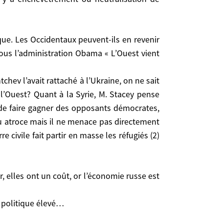
ment ou neutralisation de plusieurs stratégies
ous l’administration Obama « L’Ouest vient
dministration Obama « L’Ouest vient de perdre la
chev l’avait rattaché à l’Ukraine, on ne sait
uchtchev l’avait rattaché à l’Ukraine, on ne sait
l’Ouest? Quant à la Syrie, M. Stacey pense
’Ouest? Quant à la Syrie, M. Stacey pense qu’il
it de faire gagner des opposants démocrates,
 gagner des opposants démocrates, s’ils avaient été
enu atroce mais il ne menace pas directement
 ne menace pas directement les États-Unis, ni les
masse les réfugiés (2) parce que Daesh progresse et
e civile fait partir en masse les réfugiés (2)
politique élevé…
t politique élevé…