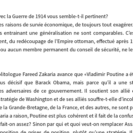
 début des frappes russes en Syrie, le possible commenc
s serions par la suite précipités dans un conflit mondial.
avec la Guerre de 1914 vous semble-t-il pertinent?
le de François Mitterrand, secrétaire général de l’Élysée
es raisons de survie économique, de toujours tout exagérer
es entrainant une généralisation ne sont comparables. C’e
 Guerre de 1914 vous semble-t-il pertinent?
ent, du redécoupage de l’Empire ottoman, effectué après 
isons de survie économique, de toujours tout exagére
 ou aucun membre permanent du conseil de sécurité, ne le c
ant une généralisation ne sont comparables. C’est absurd
de l’Empire ottoman, effectué après 1914-1918, et que
u conseil de sécurité, ne le contrôle ou ne peut le maî
us décisif que Barack Obama, mais parce qu’il a une stra
s adversaires de ce gouvernement. Il soutient son alli
ck Obama, mais parce qu’il a une stratégie plus claire. P
 soutient son allié et combat ses ennemis. Par compar
tratégie de Washington et de ses alliés souffre-t-elle d’inc
-elle d’incohérence?
de la Grande-Bretagne, de la France, et des autres, ne sont 
a Grande-Bretagne, de la France, et des autres, ne sont 
ia a raison, Poutine est plus cohérent et il fait de la confu
on, Poutine est plus cohérent et il fait de la confusion
, fait-on assez? Sinon par qui et quoi veut-on remplacer Ass
 Sinon par qui et quoi veut-on remplacer Assad? Et le pe
osition de prises de position, plutôt qu’une stratégie. 