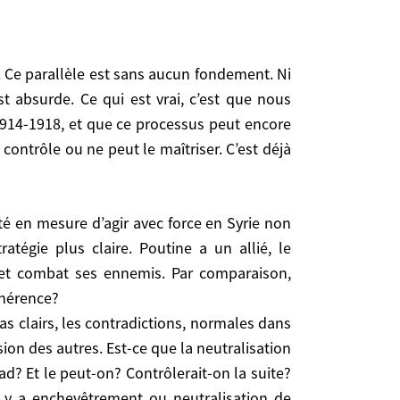
ement d’une guerre régionale au Moyen-Orient. Par
 et ministre des Affaires étrangères de France.
. Ce parallèle est sans aucun fondement. Ni
st absurde. Ce qui est vrai, c’est que nous
1914-1918, et que ce processus peut encore
r. Ce parallèle est sans aucun fondement. Ni les
ontrôle ou ne peut le maîtriser. C’est déjà
e. Ce qui est vrai, c’est que nous assistons à la
 ce processus peut encore s’aggraver, qu’aucune
triser. C’est déjà assez grave comme cela!
tégie plus claire. Poutine a un allié, le
é et combat ses ennemis. Par comparaison,
outine a un allié, le gouvernement Assad. Il a des
aison, Washington et l’Occident sont confus». La
ohérence?
pas clairs, les contradictions, normales dans
pas clairs, les contradictions, normales dans une
sion des autres. Est-ce que la neutralisation
 des autres. Est-ce que la neutralisation de Daesh
ad? Et le peut-on? Contrôlerait-on la suite?
ut-on? Contrôlerait-on la suite? Et ainsi de suite…
Il y a enchevêtrement ou neutralisation de