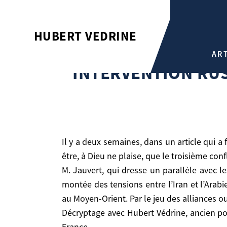
INTERVENTION RUSSE EN SY
HUBERT VEDRINE
Hubert Vedrine
AR
Intervention russe en Syrie: la Troisième Guerre mo
INTERVENTION RUS
Il y a deux semaines, dans un article qui a fait couler beaucoup d’encre, le journaliste français Vincent Jauvert écrivait : «L’Histoire retiendra peut-
être, à Dieu ne plaise, que le troisième con
M. Jauvert, qui dresse un parallèle avec 
montée des tensions entre l’Iran et l’Arab
Il y a deux semaines, dans un article qui a fait couler beaucoup d’encre, le journaliste français Vincent Jauvert écrivait : «L’Histoire retiendra peut-être, à
au Moyen-Orient. Par le jeu des alliances ou
Dieu ne plaise, que le troisième conflit mondial 
Décryptage avec Hubert Védrine, ancien por
M. Jauvert, qui dresse un parallèle avec les ci
France.