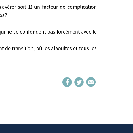
ios?
i ne se confondent pas forcément avec le soutien à
(qui ne se confondent pas forcément avec le
 transition, où les alaouites et tous les groupes
de transition, où les alaouites et tous les