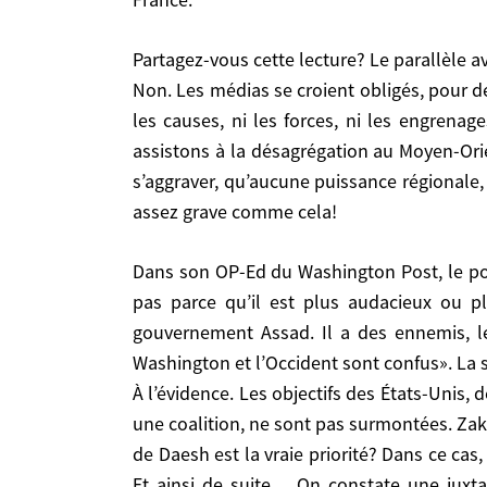
tensions entre l’Iran et l’Arabie Saoudite et le
le jeu des alliances ou par effet d’engrenage, nou
Partagez-vous cette lecture? Le parallèle 
Décryptage avec Hubert Védrine, ancien porte-paro
Non. Les médias se croient obligés, pour d
les causes, ni les forces, ni les engrenag
Partagez-vous cette lecture? Le parallèle avec la
assistons à la désagrégation au Moyen-Ori
Non. Les médias se croient obligés, pour des ra
s’aggraver, qu’aucune puissance régionale,
causes, ni les forces, ni les engrenages entrain
assez grave comme cela!
désagrégation au Moyen-Orient, du redécoupage 
puissance régionale, ou aucun membre permanent d
Dans son OP-Ed du Washington Post, le politologue Fareed Zakaria avance que «Vladimir Poutine a été en mesure d’agir avec force en Syrie non
pas parce qu’il est plus audacieux ou pl
Dans son OP-Ed du Washington Post, le politologue Fareed Zakaria avance que «Vladimir Poutine a été en mesure d’agir avec force en Syrie non pas parce
gouvernement Assad. Il a des ennemis, le
qu’il est plus audacieux ou plus décisif que Bara
ennemis, les adversaires de ce gouvernement. Il
Washington et l’Occident sont confus». La s
stratégie de Washington et de ses alliés souffre-t
À l’évidence. Les objectifs des États-Unis, 
À l’évidence. Les objectifs des États-Unis, de l
une coalition, ne sont pas surmontées. Zakar
coalition, ne sont pas surmontées. Zakaria a rais
de Daesh est la vraie priorité? Dans ce cas
est la vraie priorité? Dans ce cas, fait-on assez?
Et ainsi de suite… On constate une juxtap