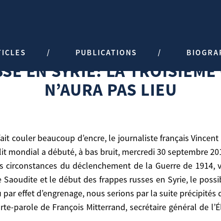
RIE: LA TROISIÈME GUERRE MOND
TICLES
PUBLICATIONS
BIOGRA
ndiale n’aura pas lieu
SE EN SYRIE: LA TROISIÈM
N’AURA PAS LIEU
flit mondial a débuté, à bas bruit, mercredi 30 septembre 20
les circonstances du déclenchement de la Guerre de 1914,
ie Saoudite et le début des frappes russes en Syrie, le p
 par effet d’engrenage, nous serions par la suite précipités
a débuté, à bas bruit, mercredi 30 septembre 2015».
te-parole de François Mitterrand, secrétaire général de l’Él
rconstances du déclenchement de la Guerre de 1914, voit