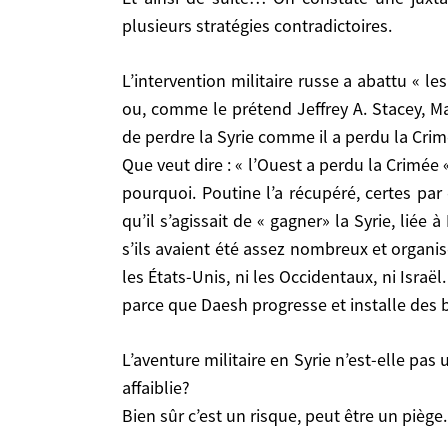
On constate une juxtaposition de prises de po
plusieurs stratégies contradictoires.
contradictoires.
L’intervention militaire russe a abattu « les cartes « en Syrie. La stratégie américaine est rendue caduque. Les Occidentaux peuvent-ils en revenir
L’intervention militaire russe a abattu « les cartes « en Syrie. La stratégie américaine est rendue caduque. Les Occidentaux peuvent-ils en revenir ou,
ou, comme le prétend Jeffrey A. Stacey, M
comme le prétend Jeffrey A. Stacey, Managing Pa
de perdre la Syrie comme il a perdu la Crim
Syrie comme il a perdu la Crimée «?
Que veut dire : « l’Ouest a perdu la Crimée 
Que veut dire : « l’Ouest a perdu la Crimée «? L
pourquoi. Poutine l’a récupéré, certes pa
pourquoi. Poutine l’a récupéré, certes par des
qu’il s’agissait de « gagner» la Syrie, lié
s’agissait de « gagner» la Syrie, liée à Moscou de
s’ils avaient été assez nombreux et organis
assez nombreux et organisés… En fait le régime a
Occidentaux, ni Israël. Il est devenu dangereux po
les États-Unis, ni les Occidentaux, ni Israël
installe des bases arrière terroristes.
parce que Daesh progresse et installe des ba
L’aventure militaire en Syrie n’est-elle pas un pari risqué pour Poutine? Les opérations pourraient durer, elles ont un coût, or l’économie russe est
L’aventure militaire en Syrie n’est-elle pas un pari risqué pour Poutine? Les opérations pourraient durer, elles ont un coût, or l’économie russe est
affaiblie?
affaiblie?
Bien sûr c’est un risque, peut être un piège. Mais
Bien sûr c’est un risque, peut être un piège