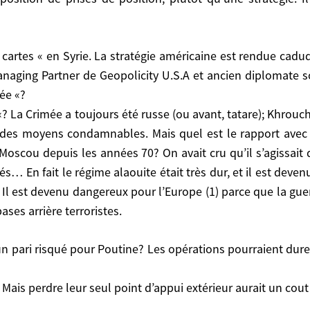
sition, plutôt qu’une stratégie. Il y a enchevêtre
anaging Partner de Geopolicity U.S.A et ancien diplomate s
rtner de Geopolicity U.S.A et ancien diplomate sous l’a
ée «?
«? La Crimée a toujours été russe (ou avant, tatare); Khroucht
a Crimée a toujours été russe (ou avant, tatare); Khro
r des moyens condamnables. Mais quel est le rapport avec 
 moyens condamnables. Mais quel est le rapport avec l
e à Moscou depuis les années 70? On avait cru qu’il s’agissa
puis les années 70? On avait cru qu’il s’agissait de faire
és… En fait le régime alaouite était très dur, et il est dev
laouite était très dur, et il est devenu atroce mais il
ur l’Europe (1) parce que la guerre civile fait partir en 
. Il est devenu dangereux pour l’Europe (1) parce que la guerr
ses arrière terroristes.
 perdre leur seul point d’appui extérieur aurait un cout 
. Mais perdre leur seul point d’appui extérieur aurait un cou