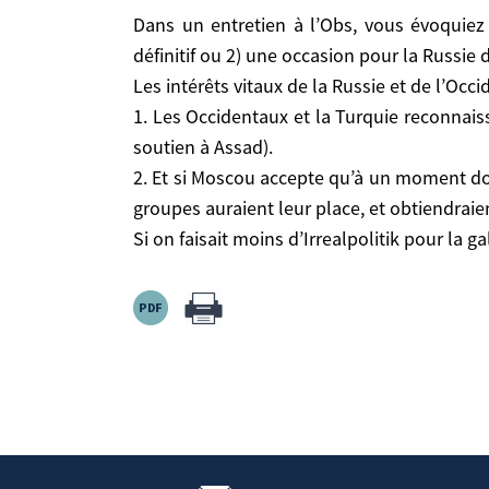
Dans un entretien à l’Obs, vous évoquiez deux scénarios pour la suite : La manœuvre russe peut s’avérer soit 1) un facteur de complication définitif ou 2)
Dans un entretien à l’Obs, vous évoquiez deux scénarios pour la suite : La manœuvre russe peut s’avérer soit 1) un facteur de complication
une occasion pour la Russie de sortir par le haut
définitif ou 2) une occasion pour la Russie 
Les intérêts vitaux de la Russie et de l’Occident 
Les intérêts vitaux de la Russie et de l’Occ
1. Les Occidentaux et la Turquie reconnaissent qu
1. Les Occidentaux et la Turquie reconnais
Assad).
soutien à Assad).
2. Et si Moscou accepte qu’à un moment donné Ass
2. Et si Moscou accepte qu’à un moment don
auraient leur place, et obtiendraient des garantie
groupes auraient leur place, et obtiendraie
Si on faisait moins d’Irrealpolitik pour la galerie, 
Si on faisait moins d’Irrealpolitik pour la ga
Source:
Https://www.hubertvedrine.net
Homepage > Publications > Intervention Russe
28/10/2015