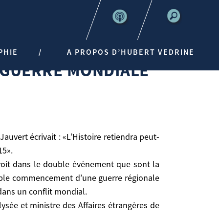
IALE N’AURA PAS LIEU
PHIE
A PROPOS D’HUBERT VEDRINE
E GUERRE MONDIALE
15».
 voit dans le double événement que sont la
ossible commencement d’une guerre régionale
 dans un conflit mondial.
ysée et ministre des Affaires étrangères de
 dans le double événement que sont la montée des