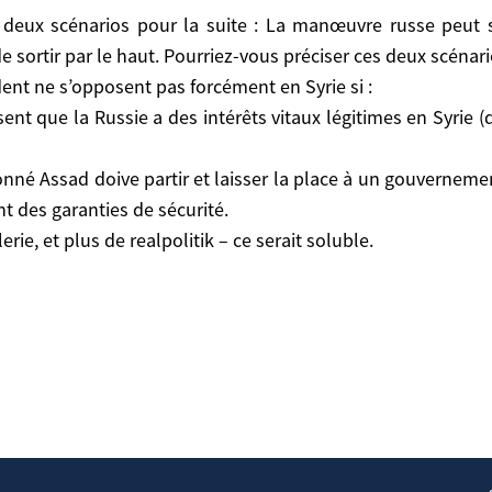
. Pourriez-vous préciser ces deux scénarios?
de sortir par le haut. Pourriez-vous préciser ces deux scénar
ne s’opposent pas forcément en Syrie si :
ident ne s’opposent pas forcément en Syrie si :
e la Russie a des intérêts vitaux légitimes en Syrie (qu
sent que la Russie a des intérêts vitaux légitimes en Syrie 
ad doive partir et laisser la place à un gouvernement de
né Assad doive partir et laisser la place à un gouvernement 
s de sécurité.
nt des garanties de sécurité.
et plus de realpolitik – ce serait soluble.
lerie, et plus de realpolitik – ce serait soluble.
 En Syrie: La Troisième Guerre Mondiale N’aura Pas Lieu