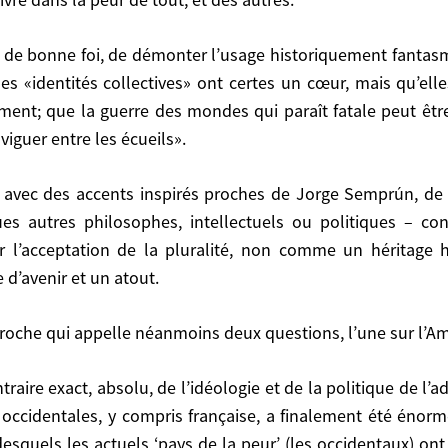
 amalgames simplistes de la «guerre contre la terreur»,
terrorisme, à n’envisager que des réponses en force, à 
ia, dans son ouvrage «The post American world», s’é
es «identités collectives» ont certes un cœur, mais qu’ell
ent; que la guerre des mondes qui paraît fatale peut être é
iguer entre les écueils».
ntités collectives» ont certes un cœur, mais qu’elles
a guerre des mondes qui paraît fatale peut être évitée
 autres philosophes, intellectuels ou politiques – con
 écueils».
ur l’acceptation de la pluralité, non comme un héritage 
d’avenir et un atout.
phes, intellectuels ou politiques – contient l’antidote
proche qui appelle néanmoins deux questions, l’une sur l’Amé
ité, non comme un héritage historique handicapant qu’
 qui appelle néanmoins deux questions, l’une sur l’Améri
 occidentales, y compris française, a finalement été énorm
 desquels les actuels ‘pays de la peur’ (les occidentaux) o