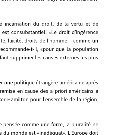
rit lui, à rebours «on ne peut effacer les siècles
pays du ressentiment’ (les arabo-musulmans)».
 est consubstantiel! «Le droit d’ingérence
alité, laïcité, droits de l’homme – comme un
’ingérence militaire, insiste-t-il, risque de faire
recommande-t-il, «pour que la population
 comme un camouflage commode de leur volonté de
faut supprimer les causes externes les plus
musulmane des pays (arabes) puisse tourner son
s – celles dont l’Occident est responsable». Et de
e remise en cause des a priori américains à
er-Hamilton pour l’ensemble de la région,
 en cause des a priori américains à l’heure où le
our l’ensemble de la région, pour dire comment
este du monde est «inadéquat». L’Europe doit