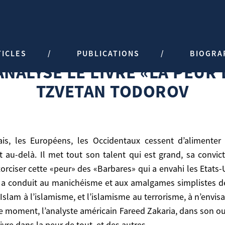
E LIVRE «LA PEUR DES BARBARE
TICLES
PUBLICATIONS
BIOGRA
ares» de Tzvetan Todorov
NALYSE LE LIVRE «LA PEUR
TZVETAN TODOROV
nt au-delà. Il met tout son talent qui est grand, sa convi
orciser cette «peur» des «Barbares» qui a envahi les Etats-Un
 a conduit au manichéisme et aux amalgames simplistes de l
Islam à l’islamisme, et l’islamisme au terrorisme, à n’envis
 tout son talent qui est grand, sa conviction qui se sent
me moment, l’analyste américain Fareed Zakaria, dans son o
bares» qui a envahi les Etats-Unis, et de là l’Occiden
vre dans la peur de tout, et des autres.