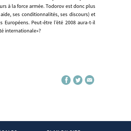
onde est «inadéquat». L’Europe doit devenir une
urs à la force armée. Todorov est donc plus
armée. Todorov est donc plus réaliste que ceux qui
ide, ses conditionnalités, ses discours) et
és, ses discours) et rayonnerait par son exemple
 Européens. Peut-être l’été 2008 aura-t-il
-t-il descillé les yeux de beaucoup sur la réalité
té internationale»?