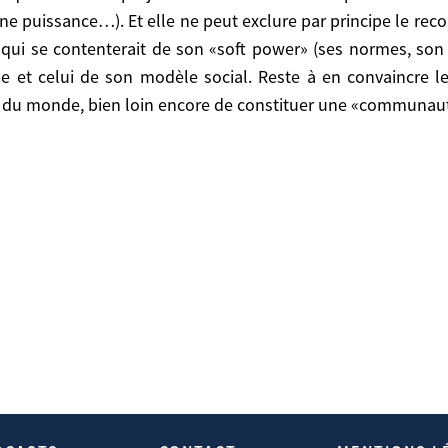
à projeter la situation de l’Europe sur le reste du m
ne puissance…). Et elle ne peut exclure par principe le reco
elle ne peut exclure par principe le recours à la force 
qui se contenterait de son «soft power» (ses normes, son a
«soft power» (ses normes, son aide, ses conditionnalit
et celui de son modèle social. Reste à en convaincre les
 à en convaincre les Européens. Peut-être l’été 2008 aura
té du monde, bien loin encore de constituer une «communau
communauté internationale»?
alyse Le Livre «La Peur Des Barbares» De Tzvetan Todorov