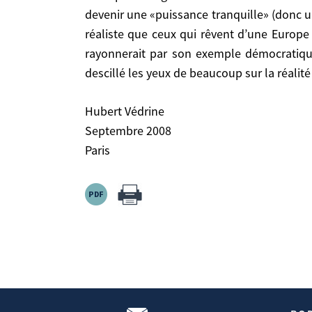
L’angélisme – selon ses termes – qui consiste 
devenir une «puissance tranquille» (donc u
«puissance tranquille» (donc une puissance…). Et 
réaliste que ceux qui rêvent d’une Europe 
rêvent d’une Europe qui se contenterait de son 
rayonnerait par son exemple démocratique 
démocratique et celui de son modèle social. Reste
descillé les yeux de beaucoup sur la réali
du monde, bien loin encore de constituer une «
Hubert Védrine
Hubert Védrine
Septembre 2008
Septembre 2008
Paris
Paris
Source:
Https://www.hubertvedrine.net
Homepage > Publications > Hubert Védrine An
19/09/2008