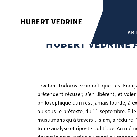
HUBERT VÉDRINE ANALYSE L
HUBERT VEDRINE
Hubert Vedrine
AR
Hubert Védrine analyse le livre «La peur des barb
HUBERT VÉDRINE A
Tzvetan Todorov voudrait que les Français, les Européens, les Occidentaux cessent d’alimenter ce fameux «choc des civilisations» qu’ils
prétendent récuser, s’en libèrent, et voie
philosophique qui n’est jamais lourde, à ex
ou sous le prétexte, du 11 septembre. Elle
Tzvetan Todorov voudrait que les Français, les Européens, les Occidentaux cessent d’alimenter ce fameux «choc des civilisations» qu’ils prétendent
musulmans qu’à travers l’Islam, à réduire l’
récuser, s’en libèrent, et voient au-delà. Il met
toute analyse et riposte politique. Au mê
jamais lourde, à exorciser cette «peur» des «Bar
de voir le pays le plus puissant du monde vi