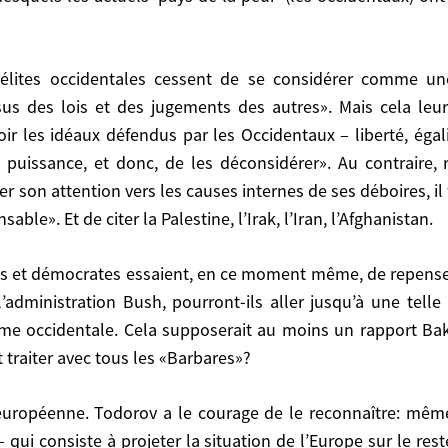
 compris française, a finalement été énorme. Todorov éc
s de la peur’ (les occidentaux) ont dominé les actuels ‘
sus des lois et des jugements des autres». Mais cela leur
rcevoir les idéaux défendus par les Occidentaux – liberté, ég
es autres». Mais cela leur est consubstantiel! «Le droit d
uissance, et donc, de les déconsidérer». Au contraire, 
aux – liberté, égalité, laïcité, droits de l’homme –
 son attention vers les causes internes de ses déboires, il 
contraire, recommande-t-il, «pour que la population 
ble». Et de citer la Palestine, l’Irak, l’Iran, l’Afghanistan.
s, il faut supprimer les causes externes les plus voyante
’administration Bush, pourront-ils aller jusqu’à une tell
me occidentale. Cela supposerait au moins un rapport Bak
ation Bush, pourront-ils aller jusqu’à une telle remise
a supposerait au moins un rapport Baker-Hamilton p
 traiter avec tous les «Barbares»?
rbares»?
– qui consiste à projeter la situation de l’Europe sur le r