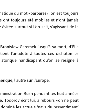
 à ne voir les musulmans qu’à travers l’Islam, à
s’interdire toute analyse et riposte politique. Au
tonne de voir le pays le plus puissant du monde
es ont toujours été mobiles et n’ont jamais
vitée surtout si l’on sait, s’agissant de la
 ont toujours été mobiles et n’ont jamais cessé
 surtout si l’on sait, s’agissant de la relation
tient l’antidote à toutes ces dichotomies
historique handicapant qu’on se résigne à
 à toutes ces dichotomies dangereuses. En effet,
rique, l’autre sur l’Europe.
on se résigne à assumer, mais comme un principe
que, l’autre sur l’Europe.
e. Todorov écrit lui, à rebours «on ne peut
nt dominé les actuels ‘pays du ressentiment’