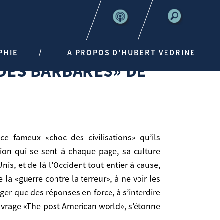
S» DE TZVETAN TODOROV
PHIE
A PROPOS D’HUBERT VEDRINE
 DES BARBARES» DE
ction qui se sent à chaque page, sa culture
is, et de là l’Occident tout entier à cause,
a «guerre contre la terreur», à ne voir les
ager que des réponses en force, à s’interdire
 à chaque page, sa culture philosophique qui n’est
uvrage «The post American world», s’étonne
t tout entier à cause, ou sous le prétexte, du 11