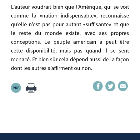
au refaçonnage du monde par un seul
L’auteur voudrait bien que l’Amérique, qui se voit
pays; 5) Impossibilité d’une synthèse entre
comme la «nation indispensable», reconnaisse
moralpolitik et realpolitik.
qu’elle n’est pas pour autant «suffisante» et que
le reste du monde existe, avec ses propres
L’auteur voudrait bien que l’Amérique, qui
conceptions. Le peuple américain a peut être
se voit comme la «nation indispensable»,
cette disponibilité, mais pas quand il se sent
reconnaisse qu’elle n’est pas pour autant
«suffisante» et que le reste du monde
menacé. Et bien sûr cela dépend aussi de la façon
existe, avec ses propres conceptions. Le
dont les autres s’affirment ou non.
peuple américain a peut être cette
disponibilité, mais pas quand il se sent
menacé. Et bien sûr cela dépend aussi de
la façon dont les autres s’affirment ou non.
Source:
Https://www.hubertvedrine.net