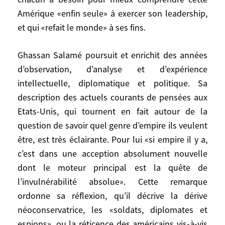
à exercer son leadership, et qui «refait le
Amérique «enfin seule» à exercer son leadership,
monde» à ses fins.
et qui «refait le monde» à ses fins.
Ghassan Salamé poursuit et enrichit des
Ghassan Salamé poursuit et enrichit des années
années d’observation, d’analyse et
d’observation, d’analyse et d’expérience
d’expérience intellectuelle, diplomatique
intellectuelle, diplomatique et politique. Sa
et politique. Sa description des actuels
description des actuels courants de pensées aux
courants de pensées aux Etats-Unis, qui
Etats-Unis, qui tournent en fait autour de la
tournent en fait autour de la question de
question de savoir quel genre d’empire ils veulent
savoir quel genre d’empire ils veulent être,
être, est très éclairante. Pour lui «si empire il y a,
est très éclairante. Pour lui «si empire il y
c’est dans une acception absolument nouvelle
a, c’est dans une acception absolument
nouvelle dont le moteur principal est la
dont le moteur principal est la quête de
quête de l’invulnérabilité absolue». Cette
l’invulnérabilité absolue». Cette remarque
remarque ordonne sa réflexion, qu’il
ordonne sa réflexion, qu’il décrive la dérive
décrive la dérive néoconservatrice, les
néoconservatrice, les «soldats, diplomates et
«soldats, diplomates et espions», ou la
espions», ou la réticence des américains vis-à-vis