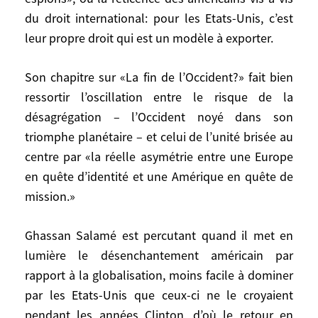
réticence des américains vis-à-vis du droit
du droit international: pour les Etats-Unis, c’est
international: pour les Etats-Unis, c’est
leur propre droit qui est un modèle à exporter.
leur propre droit qui est un modèle à
exporter.
Son chapitre sur «La fin de l’Occident?» fait bien
ressortir l’oscillation entre le risque de la
Son chapitre sur «La fin de l’Occident?» fait
désagrégation – l’Occident noyé dans son
bien ressortir l’oscillation entre le risque
triomphe planétaire – et celui de l’unité brisée au
de la désagrégation – l’Occident noyé dans
centre par «la réelle asymétrie entre une Europe
son triomphe planétaire – et celui de
en quête d’identité et une Amérique en quête de
l’unité brisée au centre par «la réelle
asymétrie entre une Europe en quête
mission.»
d’identité et une Amérique en quête de
mission.»
Ghassan Salamé est percutant quand il met en
lumière le désenchantement américain par
Ghassan Salamé est percutant quand il
rapport à la globalisation, moins facile à dominer
met en lumière le désenchantement
par les Etats-Unis que ceux-ci ne le croyaient
américain par rapport à la globalisation,
pendant les années Clinton, d’où le retour en