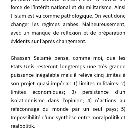
moins facile à dominer par les Etats-Unis
force de l’intérêt national et du militarisme. Ainsi
que ceux-ci ne le croyaient pendant les
l’Islam est vu comme pathologique. On veut donc
années Clinton, d’où le retour en force de
changer les régimes arabes. Malheureusement,
l’intérêt national et du militarisme. Ainsi
avec un manque de réflexion et de préparation
l’Islam est vu comme pathologique. On
évidents sur l’après changement.
veut donc changer les régimes arabes.
Malheureusement, avec un manque de
Ghassan Salamé pense, comme moi, que les
réflexion et de préparation évidents sur
Etats-Unis resteront longtemps une très grande
l’après changement.
puissance inégalable mais il relève cinq limites à
Ghassan Salamé pense, comme moi, que
son projet quasi impérial: 1) limites militaires; 2)
les Etats-Unis resteront longtemps une
limites économiques; 3) persistance d’un
très grande puissance inégalable mais il
isolationnisme dans l’opinion; 4) réactions au
relève cinq limites à son projet quasi
refaçonnage du monde par un seul pays; 5)
impérial: 1) limites militaires; 2) limites
Impossibilité d’une synthèse entre moralpolitik et
économiques; 3) persistance d’un
realpolitik.
isolationnisme dans l’opinion; 4) réactions