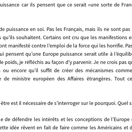
haitent. Certains ont cru que les manifestions en Eu
ns qu’ils souhaitent. Certains ont cru que les manifestions
 contre l’emploi de la force qui les horrifie. Pas pour
ont manifesté contre l’emploi de la force qui les horrifie. P
Europe puissance serait utile à l’équilibre du monde et
i pensent qu’une Europe puissance serait utile à l’équili
çon d’y parvenir. Je ne crois pas qu’elle puisse naître 
e poids, je réfléchis au façon d’y parvenir. Je ne crois pas 
es mécanismes comme la PESC (Politique Etrangère de S
– ou encore qu’il suffit de créer des mécanismes comme
cela ne va pas harmoniser les esprits par enchantement.
de ministre européen des Affaires étrangères. Tout ce
st il nécessaire de s’interroger sur le pourquoi. Quel ser
être est il nécessaire de s’interroger sur le pourquoi. Quel 
 en fait de faire comme les Américains et d’imposer leu
une autre hyperpuissance qui, à son tour, sombrera dans 
ement dit si elle surmontait ses divergences en politique
ette idée rêvent en fait de faire comme les Américains et