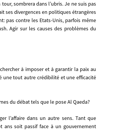
même avec eux, mais à partir de ses propres bases.
n tour, sombrera dans l’ubris. Je ne suis pas
forcer le multilatéralisme.
ait ses divergences en politiques étrangères
ent: pas contre les Etats-Unis, parfois même
ush. Agir sur les causes des problèmes du
t autre crédibilité et une efficacité tout à fait
rmes du débat tels que le pose Al Qaeda?
une tout autre crédibilité et une efficacité
e à un gouvernement israélien qui ne recherche pas
termes du débat tels que le pose Al Qaeda?
part, cela handicape tous les responsables arabes
ix au Proche-Orient ne ferait pas disparaître d’un
nce défendait ce type de ligne, les Américains ne
sept ans soit passif face à un gouvernement