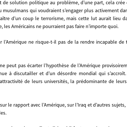
de solution politique au problème, d’une part, cela crée de
érique ne risque-t-il pas de la rendre incapable de toute
musulmans qui voudraient s’engager plus activement dans l
aître d’un coup le terrorisme, mais cette lut aurait lieu 
, les Américains ne pourraient pas faire n’importe quoi.
ller et d’un désordre mondial qui s’accroît. Mais cel
universités, la prédominante de leurs normes techniqu
nue à discutailler et d’un désordre mondial qui s’accroî
ttractivité de leurs universités, la prédominante de leur
agique que si l’Europe ne devient pas une puissance 
ntre atlantisme et européisme. Aussi paradoxale que cela
rofond que cela. Il y a là beaucoup de posture de «jeu d
des.
le ne leur donne aucune influence réelle sur la pol
 mène George W. Bush. Et Allemands et Français ont d