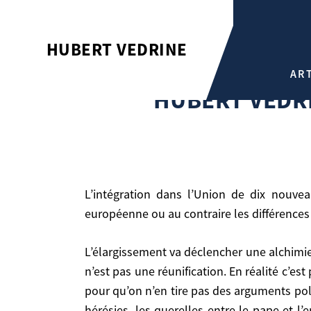
HUBERT VÉDRINE: «POUR L’
HUBERT VEDRINE
Hubert Vedrine
AR
Hubert Védrine: «Pour l’Europe c’est le temps des
HUBERT VÉDRI
L’intégration dans l’Union de dix nouveaux pays dont le communisme nous avait séparés. Est-elle un grand succès pour la construction
européenne ou au contraire les différence
L’élargissement va déclencher une alchimie extrêmement intéressante – et on aurait intérêt à ce que la France y pèse de tout son poids -, mais ce
L’intégration dans l’Union de dix nouveaux pays dont le communisme nous avait séparés. Est-elle un grand succès pour la construction européenne ou au
n’est pas une réunification. En réalité c’es
contraire les différences culturelles, économiqu
pour qu’on n’en tire pas des arguments polit
hérésies, les querelles entre le pape et l’