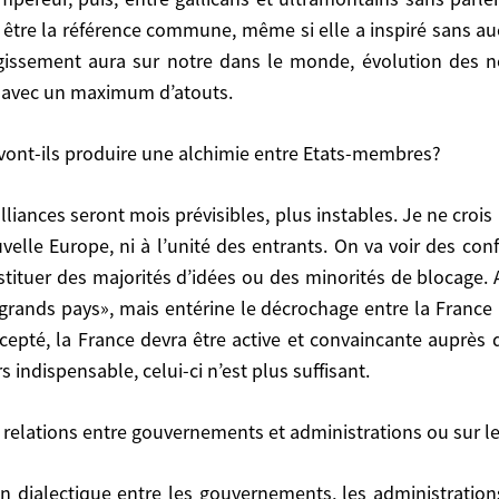
s être la référence commune, même si elle a inspiré sans a
e chose qui ait jamais unifié l’Europe, et que récusent c
issement aura sur notre dans le monde, évolution des n
chrétienté. Encore faut-il rappeler les divisions constant
r avec un maximum d’atouts.
s et ultramontains sans parler des guerres de religion. 
elle a inspiré sans aucune doute les fameux «pères f
vont-ils produire une alchimie entre Etats-membres?
ution des nos sociétés, nos modes de vie. Dans cette a
elle Europe, ni à l’unité des entrants. On va voir des conf
s produire une alchimie entre Etats-membres?
tituer des majorités d’idées ou des minorités de blocage. A
«grands pays», mais entérine le décrochage entre la France
accepté, la France devra être active et convaincante auprès
i à l’unité des entrants. On va voir des configurations 
indispensable, celui-ci n’est plus suffisant.
ées ou des minorités de blocage. Avec la double majorité
ochage entre la France (13%) et l’Allemagne (environ 18%)
ncante auprès de touts ses partenaires et ne pas comp
 les relations entre gouvernements et administrations ou su