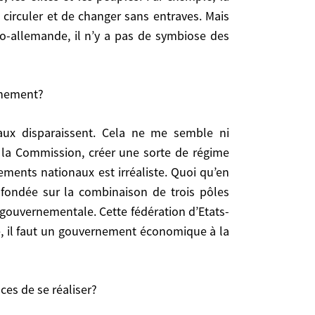
e rapprochement des peuples?
 circuler et de changer sans entraves. Mais
co-allemande, il n’y a pas de symbiose des
 et de changer sans entraves. Mais même entre la
 pas de symbiose des sociétés. Il faut tenir compte
ernement?
ement?
 la Commission, créer une sorte de régime
ments nationaux est irréaliste. Quoi qu’en
, fondée sur la combinaison de trois pôles
r une sorte de régime d’assemblée en confiant le
rgouvernementale. Cette fédération d’Etats-
e. Quoi qu’en pensent les souverainistes et les
re, il faut un gouvernement économique à la
es institutionnels, d’éléments fédéralistes comme
s, pour reprendre l’expression de Delors, n’a pas
ces de se réaliser?
 de se réaliser?