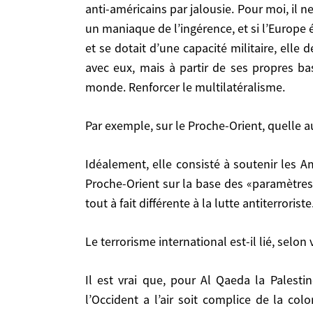
elle devrait agir autrement en Afrique, en Irak o
anti-américains par jalousie. Pour moi, il n
Donc, sortir de l’impuissance. Ne pas faire comm
un maniaque de l’ingérence, et si l’Europe 
et se dotait d’une capacité militaire, elle
Par exemple, sur le Proche-Orient, quelle aurait
avec eux, mais à partir de ses propres b
monde. Renforcer le multilatéralisme.
Idéalement, elle consisté à soutenir les Américains en Afghanistan; ne pas faire cette guerre en Irak; chercher à imposer et à garantir la paix au Proche-
Orient sur la base des «paramètres de Clinton» e
Par exemple, sur le Proche-Orient, quelle 
différente à la lutte antiterroriste.
Idéalement, elle consisté à soutenir les Américains en Afghanistan; ne pas faire cette guerre en Irak; chercher à imposer et à garantir la paix au
Le terrorisme international est-il lié, selon vou
Proche-Orient sur la base des «paramètres d
tout à fait différente à la lutte antiterroriste
Il est vrai que, pour Al Qaeda la Palestine comte moins que l’Arabie Saoudite. Mais il faut envisager l’affaire dans un autre sens. Tant que l’Occident a l’air
soit complice de la colonisation des Territoires,
Le terrorisme international est-il lié, sel
évidemment de solution politique au problème, d’
ou musulmans qui voudraient s’engager plus active
Il est vrai que, pour Al Qaeda la Palestine comte moins que l’Arabie Saoudite. Mais il faut envisager l’affaire dans un autre sens. Tant que
coup le terrorisme, mais cette lut aurait lieu d
l’Occident a l’air soit complice de la col
pourraient pas faire n’importe quoi.