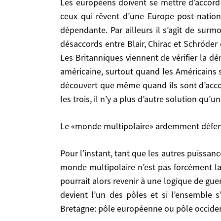
Les européens doivent se mettre d’accord sur deux choses. Tout d’abord il faut convaincre les européens angéliques, hédonistes et pacifistes,
eux, cela ne suffit plus à entraîner l’unanimité
européenne de partenariat et d’autonomie.
ceux qui rêvent d’une Europe post-nation
dépendante. Par ailleurs il s’agît de surm
Le «monde multipolaire» ardemment défendu par J
désaccords entre Blair, Chirac et Schröder
Les Britanniques viennent de vérifier la d
Pour l’instant, tant que les autres puissances n’ont ni le poids ni la liberté de manœuvre des Etats-Unis, c’est un slogan ou un objectif. De plus, un monde
américaine, surtout quand les Américains
multipolaire n’est pas forcément la panacée si l
découvert que même quand ils sont d’accord
revenir à une logique de guerre froide avec l’alli
les trois, il n’y a plus d’autre solution qu
et si l’ensemble s’articulait avec un système m
occidentale?
Le «monde multipolaire» ardemment défend
N’est-il pas illusoire de croire que la «mollasso
Pour l’instant, tant que les autres puissances n’ont ni le poids ni la liberté de manœuvre des Etats-Unis, c’est un slogan ou un objectif. De plus, un
monde multipolaire n’est pas forcément la 
Hommage du vice à la vertu, même Bush feint maintenant d’avoir besoin de l’ONU. La faiblesse des Nations unies est de donner une voix à toutes les
pourrait alors revenir à une logique de guer
nations. Mais c’est aussi leur force. C’est une On
devient l’un des pôles et si l’ensemble 
Bretagne: pôle européenne ou pôle occide
Revenons à la l’Europe puissance. Si je vous comp