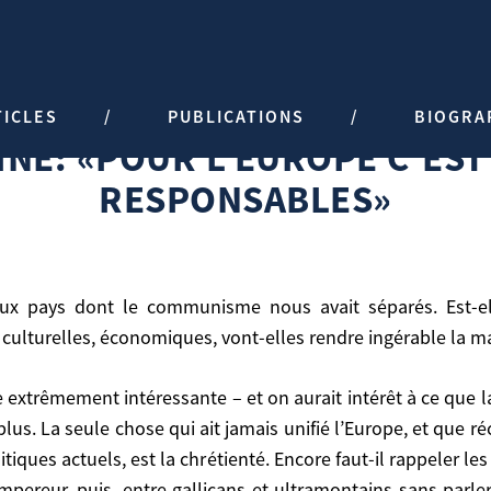
EUROPE C’EST LE TEMPS DES RE
TICLES
PUBLICATIONS
BIOGRA
 responsables»
NE: «POUR L’EUROPE C’EST
RESPONSABLES»
s culturelles, économiques, vont-elles rendre ingérable la
t plus. La seule chose qui ait jamais unifié l’Europe, et que
es, vont-elles rendre ingérable la machine européenne?
iques actuels, est la chrétienté. Encore faut-il rappeler les 
empereur, puis, entre gallicans et ultramontains sans parle