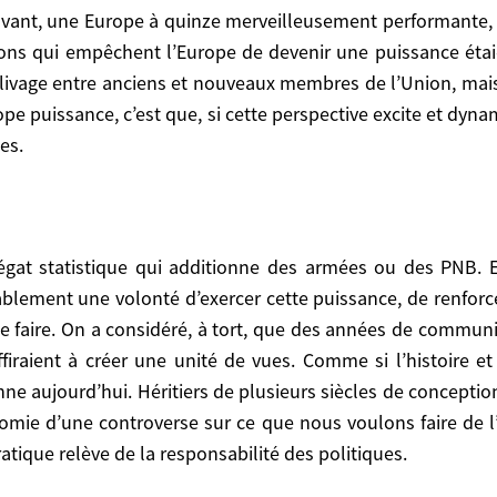
ons qui empêchent l’Europe de devenir une puissance étaie
nt l’Europe de devenir une puissance étaient déjà pr
un clivage entre anciens et nouveaux membres de l’Union, mai
ens et nouveaux membres de l’Union, mais au moins trois l
rope puissance, c’est que, si cette perspective excite et dy
 cette perspective excite et dynamise certaines élites, n
es.
ablement une volonté d’exercer cette puissance, de renforc
 d’exercer cette puissance, de renforcer l’influence de
e faire. On a considéré, à tort, que des années de commu
tort, que des années de communiqués communs des mini
iraient à créer une unité de vues. Comme si l’histoire e
 Comme si l’histoire et les mentalités étaient abrogées
enne aujourd’hui. Héritiers de plusieurs siècles de concepti
iècles de conceptions nationales différentes voire a
onomie d’une controverse sur ce que nous voulons faire de
s voulons faire de l’Europe dans le monde. Le décl
tiques.
tique relève de la responsabilité des politiques.