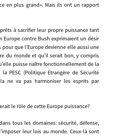
rope contre Bush exprimaient un désir d’Europe
 en Europe contre Bush exprimaient un désir
 que l’Europe devienne elle aussi une puissance.
as pour que l’Europe devienne elle aussi une
 qu’il serait bon, y compris pour les Américains,
bre du monde et qu’il serait bon, y compris
fonctionnellement de la «reconstitution» – qui n’en
qu’elle puisse naître fonctionnellement de la
écurité Commune) ou de la création d’un poste de
 la PESC (Politique Etrangère de Sécurité
la ne va pas harmoniser les esprits par
ait le rôle de cette Europe puissance?
serait le rôle de cette Europe puissance?
r lois au monde. Ceux-là sont anti-américains par
l’ubris. Je ne suis pas un maniaque de l’ingérence,
s étrangères et se dotait d’une capacité militaire,
 d’imposer leur lois au monde. Ceux-là sont