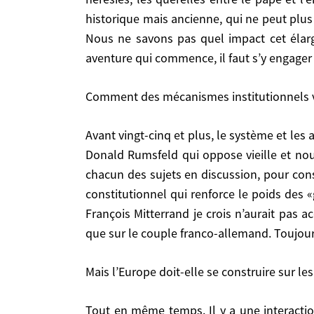
L’élargissement va déclencher une alchimie extrêmement intéressante – et on aurait intérêt à ce que la France y pèse de tout son poids -, mais ce n’est pas
historique mais ancienne, qui ne peut plu
une réunification. En réalité c’est plus. La seul
Nous ne savons pas quel impact cet élarg
tire pas des arguments politiques actuels, est la 
aventure qui commence, il faut s’y engage
entre le pape et l’empereur, puis, entre gallican
peut plus être la référence commune, même si 
Comment des mécanismes institutionnels 
élargissement aura sur notre dans le monde, évol
maximum d’atouts.
Avant vingt-cinq et plus, le système et les alliances seront mois prévisibles, plus instables. Je ne crois pas à la distinction polémique inventée par
Donald Rumsfeld qui oppose vieille et nouv
Comment des mécanismes institutionnels vont-il
chacun des sujets en discussion, pour cons
constitutionnel qui renforce le poids des 
Avant vingt-cinq et plus, le système et les alliances seront mois prévisibles, plus instables. Je ne crois pas à la distinction polémique inventée par Donald
François Mitterrand je crois n’aurait pas 
Rumsfeld qui oppose vieille et nouvelle Europe, n
que sur le couple franco-allemand. Toujours 
en discussion, pour constituer des majorités d’id
le poids des «grands pays», mais entérine le décr
accepté, la France devra être active et convai
Mais l’Europe doit-elle se construire sur
indispensable, celui-ci n’est plus suffisant.
Tout en même temps. Il y a une interaction dialectique entre les gouvernements, les administrations, les élites et les peuples. Par exemple, la