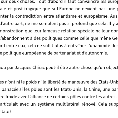
 des Européens sur leurs positions. Donc, pour les trois
ale et post-tragique que si l’Europe ne devient pas une
onter la contradiction entre atlantisme et européisme. Au
acques Chirac peut-il être autre chose qu’un objectif 
 d’autre part, ne me semblent pas si profond que cela. Il y 
émonstration que leur fameuse relation spéciale ne leur don
 s’abandonnent à des politiques comme celle que mène Geo
es pôles sont les Etats-Unis, la Chine, une partie du mo
 entre eux, cela ne suffit plus à entraîner l’unanimité de
ance de certains pôles contre les autres. Mais ce ne serai
’une politique européenne de partenariat et d’autonomie.
ultilatéral rénové. Cela suppose de trancher le débat
u par Jacques Chirac peut-il être autre chose qu’un object
nnerie» onusienne pourrait se substituer à la brutalité am
panacée si les pôles sont les Etats-Unis, la Chine, une par
re froide avec l’alliance de certains pôles contre les autres.
u réformée qu’il faut opposer à l’unilatéralisme américain
s’articulait avec un système multilatéral rénové. Cela su
ntale?
rends bien, il faut la faire par le haut…?