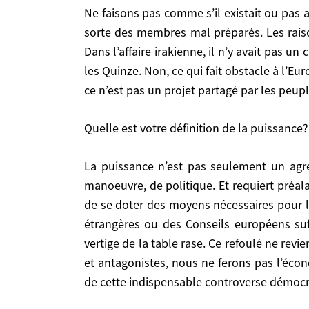
Ne faisons pas comme s’il existait ou pas avant, une Europe à quinze merveilleusement performante, menacée de paralysie par l’entrée de toute
Ne faisons pas comme s’il existait ou pas avant, une Europe à quinze merveilleusement performante, menacée de paralysie par l’entrée de toute sorte des
sorte des membres mal préparés. Les rais
membres mal préparés. Les raisons qui empêche
Dans l’affaire irakienne, il n’y avait pas 
irakienne, il n’y avait pas un clivage entre anci
les Quinze. Non, ce qui fait obstacle à l’Eu
fait obstacle à l’Europe puissance, c’est que, si
ce n’est pas un projet partagé par les peupl
par les peuples.
Quelle est votre définition de la puissance?
Quelle est votre définition de la puissance?
La puissance n’est pas seulement un agrégat statistique qui additionne des armées ou des PNB. Elle suppose unité de commandement, de
La puissance n’est pas seulement un agrégat statistique qui additionne des armées ou des PNB. Elle suppose unité de commandement, de manoeuvre, de
manoeuvre, de politique. Et requiert préal
politique. Et requiert préalablement une volonté
de se doter des moyens nécessaires pour l
nécessaires pour le faire. On a considéré, à 
étrangères ou des Conseils européens suff
européens suffiraient à créer une unité de vues.
vertige de la table rase. Ce refoulé ne revi
revienne aujourd’hui. Héritiers de plusieurs s
et antagonistes, nous ne ferons pas l’éc
l’économie d’une controverse sur ce que nou
démocratique relève de la responsabilité des poli
de cette indispensable controverse démocra