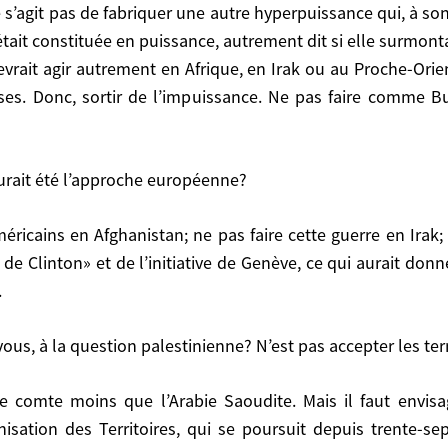
u au Proche-Orient: pas contre les Etats-Unis, parfois 
e s’agit pas de fabriquer une autre hyperpuissance qui, à so
e Bush. Agir sur les causes des problèmes du monde. Ren
était constituée en puissance, autrement dit si elle surmont
 devrait agir autrement en Afrique, en Irak ou au Proche-Ori
 été l’approche européenne?
ases. Donc, sortir de l’impuissance. Ne pas faire comme B
t de l’initiative de Genève, ce qui aurait donné une tou
aurait été l’approche européenne?
s, à la question palestinienne? N’est pas accepter les te
e Clinton» et de l’initiative de Genève, ce qui aurait donné 
.
 qui se poursuit depuis trente-sept ans soit passif fac
on vous, à la question palestinienne? N’est pas accepter les 
une part, cela crée des vocations terroristes, d’autre 
ment dans la lutte antiterroriste. Je sais bien que la pa
ans de biens meilleures conditions. Si une Europe puissa
onisation des Territoires, qui se poursuit depuis trente-