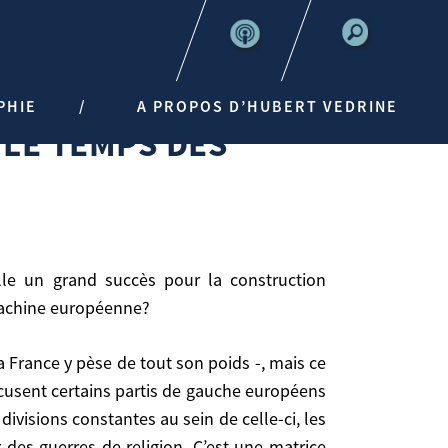
SPONSABLES»
PHIE
A PROPOS D’HUBERT VEDRINE
 LE TEMPS DES
 machine européenne?
 récusent certains partis de gauche européens
divisions constantes au sein de celle-ci, les
r des guerres de religion. C’est une matrice