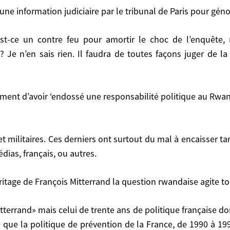
ise ayant été le partage du pouvoir entre Hutus et Tutsi
’une information judiciaire par le tribunal de Paris pour gé
r les Hutus). Mais cela n’a rien à voir avec le génocid
nformation judiciaire par le tribunal de Paris pour géno
 Je n’en sais rien. Il faudra de toutes façons juger de 
 Il faudra de toutes façons juger de la validité de ces 
sentiment d’avoir ‘endossé une responsabilité politique au Rwa
nt d’avoir ‘endossé une responsabilité politique au Rwand
ias, français, ou autres.
, ou autres.
itage de François Mitterrand la question rwandaise agite to
de François Mitterrand la question rwandaise agite toujo
iste que la politique de prévention de la France, de 1990 à 19