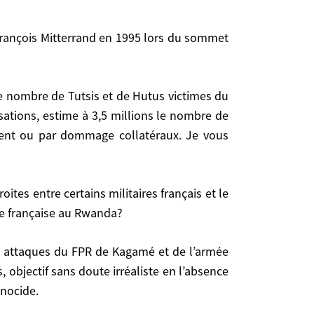
utien de Museveni; les efforts de la France pour
ds d’Arusha; l’attentat du 6 avril 1994 contre le
c de la politique française de prévention, pour le
isations, estime à 3,5 millions le nombre de
ement ou par dommage collatéraux. Je vous
ns, estime à 3,5 millions le nombre de victimes
 dommage collatéraux. Je vous laisse le soin de
re française au Rwanda?
, objectif sans doute irréaliste en l’absence
 française au Rwanda?
énocide.