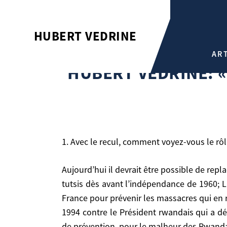
HUBERT VEDRINE: «À KIGAL
HUBERT VEDRINE
Hubert Vedrine
AR
HUBERT VEDRINE: «À KIGALI, LA FRANCE A MENE 
HUBERT VEDRINE: «
1. Avec le recul, comment voyez-vous le r
Aujourd’hui il devrait être possible de replacer les efforts impuissants, mais méritoires, de la France dans leur véritable contexte: les massacres de
tutsis dès avant l’indépendance de 1960; L
1. Avec le recul, comment voyez-vous le rôle de
France pour prévenir les massacres qui en ré
1994 contre le Président rwandais qui a déc
Aujourd’hui il devrait être possible de replacer les efforts impuissants, mais méritoires, de la France dans leur véritable contexte: les massacres de tutsis
de prévention, pour le malheur des Rwandais