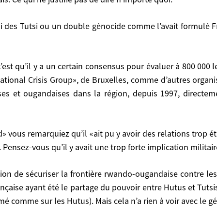
 Kagamé de reprendre le pouvoir à tout prix avec le so
our imposer à la place le partage du pouvoir, les Accor
 permis la prise du pouvoir par le FPR, et signé l’éche
ire n’importe quoi.
rnational Crisis Group», de Bruxelles, comme d’autres organ
ses et ougandaises dans la région, depuis 1997, direct
isis Group», de Bruxelles, comme d’autres organisatio
ses dans la région, depuis 1997, directement ou par
nsez-vous qu’il y avait une trop forte implication militai
ançaise ayant été le partage du pouvoir entre Hutus et Tutsis
ous qu’il y avait une trop forte implication militaire
é comme sur les Hutus). Mais cela n’a rien à voir avec le g