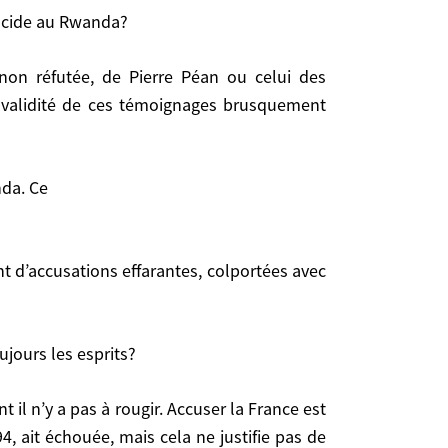
s, objectif sans doute irréaliste en l’absence de
nocide au Rwanda?
e.
cide au Rwanda?
la validité de ces témoignages brusquement
témoignages brusquement invoqués.
nda. Ce
a. Ce
ujours les esprits?
urs les esprits?
94, ait échouée, mais cela ne justifie pas de