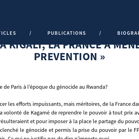
I, LA FRANCE A MENE UNE POLITI
TICLES
PUBLICATIONS
BIOGRA
UNE POLITIQUE DE PREVENTION »
À KIGALI, LA FRANCE A MEN
PREVENTION »
ôle de Paris à l’époque du génocide au Rwanda?
a volonté de Kagamé de reprendre le pouvoir à tout prix ave
 Paris à l’époque du génocide au Rwanda?
sulteraient et pour imposer à la place le partage du pouvoir
lenché le génocide et permis la prise du pouvoir par le FPR
. Ce qui ne justifie pas de dire n’importe quoi.