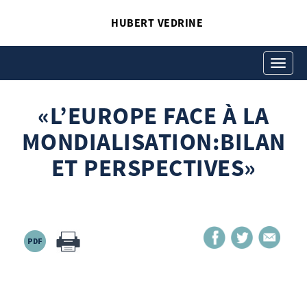
HUBERT VEDRINE
«L’EUROPE FACE À LA
MONDIALISATION:BILAN
Toggle
navigati
ET PERSPECTIVES»
«L’EUROPE FACE À LA
Hubert Vedrine
«L’Europe face à la mondialisation:bilan et
MONDIALISATION:BILAN
perspectives»
ET PERSPECTIVES»