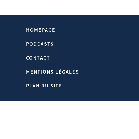
Source:
Https://www.hubertvedrine.net
Homepage > Publications > «L’Europe
Face À La Mondialisation:bilan Et
Perspectives»
HOMEPAGE
16/07/2012
PODCASTS
CONTACT
MENTIONS LÉGALES
PLAN DU SITE