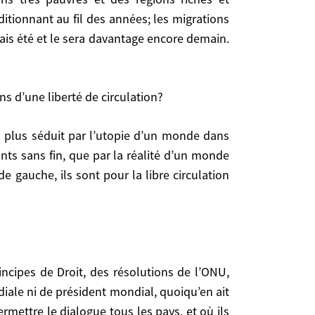
lation demandeuse d’emplois. Enfin, parce que les
tionnant au fil des années; les migrations
élémentaires, que quantité de gens pensent qu’ils
is été et le sera davantage encore demain.
és. Ils s’observent partout particulièrement dans
développées. Voilà pour le constat: chaque année,
rnent donc un nombre considérable de personnes.
ns d’une liberté de circulation?
organisé, pas empêché.
 d’une liberté de circulation?
nts sans fin, que par la réalité d’un monde
e gauche, ils sont pour la libre circulation
n, que par la réalité d’un monde dans lequel les
pour la libre circulation des capitaux mais pas des
diale ni de président mondial, quoiqu’en ait
rmettre le dialogue tous les pays, et où ils