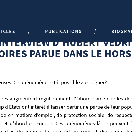
E HORS SÉRIE TÉLÉRAMA.
TICLES
PUBLICATIONS
BIOGRA
 INTERVIEW D’HUBERT VÉDR
a question des flux migratoires parue dans le hors série Tél
OIRES PARUE DANS LE HORS
 denses. Ce phénomène est-il possible à endiguer?
p d’Etats ont intérêt à laisser partir une partie de leur po
. Ce phénomène est-il possible à endiguer?
nde en matière d’emploi, de protection sociale, de respect
s, et d’abord en Europe. Ces phénomènes-là ne peuvent être
 parties du monde, là où sont en contact des populatio