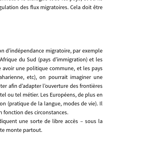
résident mondial, quoiqu’en ait rêvé certains, au-
lation des flux migratoires. Cela doit être
gue tous les pays, et où ils peuvent coopérer, se
s. Cela doit être fait par les États concernés.
’Afrique du Sud (pays d’immigration) et les
ays d’immigration) et les autres pays africains, ou
sée avoir une politique commune, et les pays
une, et les pays d’où partent majoritairement les
aharienne, etc), on pourrait imaginer une
ne concertation régulière. Tous les deux ans par
r afin d’adapter l’ouverture des frontières
onction des capacités d’accueil et des besoins du
 tel ou tel métier. Les Européens, de plus en
ibles à la cohésion des sociétés, mettront aussi en
on (pratique de la langue, modes de vie). Il
uverture ni de fermeture systématiques mais plutôt
en fonction des circonstances.
 une sorte de libre accès – sous la pression de sa
diquent une sorte de libre accès – sous la
ite monte partout.