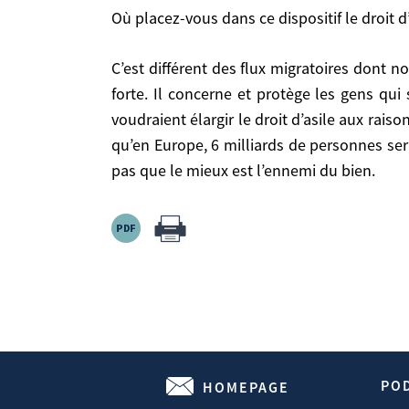
Où placez-vous dans ce dispositif le droit d’asile?
Où placez-vous dans ce dispositif le droit d
C’est différent des flux migratoires dont nous parlons. Le droit d’asile existe, son cadre juridique est clair, la jurisprudence qui le protège est très forte. Il
C’est différent des flux migratoires dont nous parlons. Le droit d’asile existe, son cadre juridique est clair, la jurisprudence qui le protège est très
concerne et protège les gens qui sont persécutés c
forte. Il concerne et protège les gens qui
droit d’asile aux raisons économiques, mais c’est 
voudraient élargir le droit d’asile aux rais
personnes seraient fondées à l’obtenir. Autrement 
qu’en Europe, 6 milliards de personnes sera
pas que le mieux est l’ennemi du bien.
Source:
Https://www.hubertvedrine.net
Homepage > Publications > «Il Faut Réguler».
01/04/2011
PO
HOMEPAGE