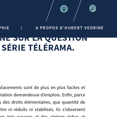
PHIE
A PROPOS D’HUBERT VEDRINE
INE SUR LA QUESTION
érama.
 SÉRIE TÉLÉRAMA.
pulation demandeuse d’emplois. Enfin, parce
s des droits élémentaires, que quantité de
 ni réduits ni stabilisés. Ils s’observent
ns très pauvres et des régions riches et