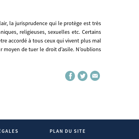
uses, sexuelles etc. Certains voudraient élargir le
iques, religieuses, sexuelles etc. Certains
ux qui vivent plus mal qu’en Europe, 6 milliards de
 être accordé à tous ceux qui vivent plus mal
. N’oublions pas que le mieux est l’ennemi du bien.
r moyen de tuer le droit d’asile. N’oublions
es Parue Dans Le Hors Série Télérama.
ÉGALES
PLAN DU SITE