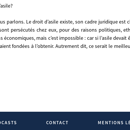
’asile?
hez eux, pour des raisons politiques, ethniques, religie
 sont persécutés chez eux, pour des raisons politiques, ethn
impossible : car si l’asile devait être accordé à tous ce
ons économiques, mais c’est impossible : car si l’asile devait
dit, ce serait le meilleur moyen de tuer le droit d’asile
ient fondées à l’obtenir. Autrement dit, ce serait le meilleu
 Interview D’Hubert Védrine Sur La Question Des Flux Migratoir
DCASTS
CONTACT
MENTIONS L