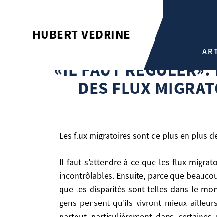
«IL FAUT RÉGULER». INTERVIEW D’HUBERT VÉDRINE SUR LA QUESTION DES FLUX
HUBERT VEDRINE
MIGRATOIRES PARUE DANS L
AR
Hubert Vedrine
«IL FAUT RÉGULER».
«Il faut réguler». Interview d’Hubert Védrine sur l
DES FLUX MIGRAT
Les flux migratoires sont de plus en plus
Il faut s’attendre à ce que les flux migratoires augmentent régulièrement. D’abord parce que les déplacements sont de plus en plus faciles et
incontrôlables. Ensuite, parce que beaucou
Les flux migratoires sont de plus en plus denses
que les disparités sont telles dans le mo
gens pensent qu’ils vivront mieux ailleur
Il faut s’attendre à ce que les flux migratoires augmentent régulièrement. D’abord parce que les déplacements sont de plus en plus faciles et
partout particulièrement dans certaines