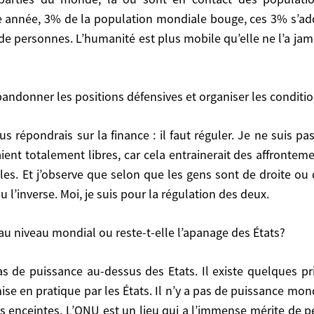
ats ont intérêt à laisser partir une partie de leur popu
e année, 3% de la population mondiale bouge, ces 3% s’addi
d’emploi, de protection sociale, de respects des droits 
 personnes. L’humanité est plus mobile qu’elle ne l’a jama
s phénomènes-là ne peuvent être ni réduits ni stabilis
t des populations très pauvres et des régions riches et 
dditionnant au fil des années; les migrations conce
 abandonner les positions défensives et organiser les conditio
été et le sera davantage encore demain. Cela peut être 
nner les positions défensives et organiser les conditions
t totalement libres, car cela entrainerait des affronteme
les. Et j’observe que selon que les gens sont de droite ou d
l’inverse. Moi, je suis pour la régulation des deux.
res, car cela entrainerait des affrontements sans fi
elon que les gens sont de droite ou de gauche, ils sont 
 au niveau mondial ou reste-t-elle l’apanage des États?
égulation des deux.
veau mondial ou reste-t-elle l’apanage des États?
ise en pratique par les États. Il n’y a pas de puissance mon
des enceintes. L’ONU est un lieu qui a l’immense mérite de pe