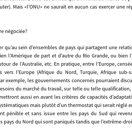
r les États. Il n’y a pas de puissance mondiale ni de p
uter). Mais «l’ONU» ne saurait en aucun cas exercer une régu
t un lieu qui a l’immense mérite de permettre le dialo
t en aucun cas exercer une régulation des flux migratoire
tre négociée?
gociée?
ien l’Amérique de part et d’autre du Rio Grande, ou bien l
art et d’autre du Rio Grande, ou bien l’Afrique du Sud (p
utour de l’Australie, etc. En pratique, entre l’Europe, cen
ratique, entre l’Europe, censée avoir une politique comm
s vers l’Europe (Afrique du Nord, Turquie, Afrique sub-s
e, Afrique sub-saharienne, etc), on pourrait imaginer u
par exemple, les gouvernements concernés pourraient discute
discuter afin d’adapter l’ouverture des frontières en f
esoins du marché du travail, sur telle ou telle qualification,
n, tel ou tel métier. Les Européens, de plus en plus sens
mettront aussi en avant les critères de capacités d’adaptati
tique de la langue, modes de vie). Il ne s’agirait ni d’o
 systématiques mais plutôt d’un thermostat qui serait réglé 
circonstances.
ible et sans issue entre les pays du Sud qui revendiquent
ment pénible et sans issue entre les pays du Sud qui reven
ont paniqués tandis que l’extrême-droite monte partout.
s pays du Nord qui sont paniqués tandis que l’extrême-dro