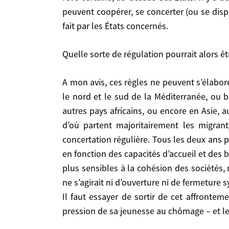
valent rien en dehors de leur mise en pratique pa
peuvent coopérer, se concerter (ou se disp
dessus des États. Il y a des enceintes. L’ONU es
fait par les États concernés.
concerter (ou se disputer). Mais «l’ONU» ne saurai
Quelle sorte de régulation pourrait alors ê
Quelle sorte de régulation pourrait alors être né
A mon avis, ces règles ne peuvent s’élaborer qu’au sein d’ensembles de pays qui partagent une relation d’indépendance migratoire, par exemple
A mon avis, ces règles ne peuvent s’élaborer qu’au sein d’ensembles de pays qui partagent une relation d’indépendance migratoire, par exemple le nord et
le nord et le sud de la Méditerranée, ou b
le sud de la Méditerranée, ou bien l’Amérique de p
autres pays africains, ou encore en Asie, a
encore en Asie, autour de l’Australie, etc. En p
d’où partent majoritairement les migrant
migrants vers l’Europe (Afrique du Nord, Turqui
concertation régulière. Tous les deux ans 
exemple, les gouvernements concernés pourraient 
en fonction des capacités d’accueil et des b
marché du travail, sur telle ou telle qualificatio
plus sensibles à la cohésion des sociétés, 
avant les critères de capacités d’adaptation (pra
ne s’agirait ni d’ouverture ni de fermeture
d’un thermostat qui serait réglé en fonction des 
Il faut essayer de sortir de cet affrontement pén
Il faut essayer de sortir de cet affronte
jeunesse au chômage – et les pays du Nord qui s
pression de sa jeunesse au chômage – et le